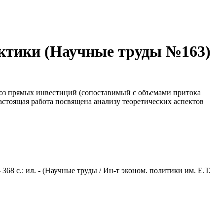
актики (Научные труды №163)
воз прямых инвестиций (сопоставимый с объемами притока
стоящая работа посвящена анализу теоретических аспектов
68 с.: ил. - (Научные труды / Ин-т эконом. политики им. Е.Т.