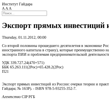
Институт Гайдара
A
A
A
Экспорт прямых инвестиций и
Thursday, 01.11.2012, 00:00
Со второй половины прошедшего десятилетия в экономике Рос
иностранного капитала в страну), которые преимущественно н
экспорта ПИИ и проблемам предпринимательской деятельности
УДК 339.727.24(470+571)
ББК 65.263.111(2Рос)+65.428.2(2Рос)
П21
Экспорт прямых инвестиций из России: очерки теории и практики
Гайдара; № 163P). - ISBN 978-5-93255-352-7.
Агентство
CIP РГБ