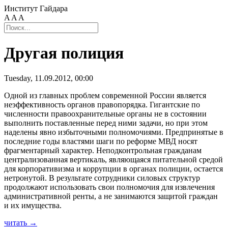
Институт Гайдара
A
A
A
Другая полиция
Tuesday, 11.09.2012, 00:00
Одной из главных проблем современной России является
неэффективность органов правопорядка. Гигантские по
численности правоохранительные органы не в состоянии
выполнить поставленные перед ними задачи, но при этом
наделены явно избыточными полномочиями. Предпринятые в
последние годы властями шаги по реформе МВД носят
фрагментарный характер. Неподконтрольная гражданам
централизованная вертикаль, являющаяся питательной средой
для корпоративизма и коррупции в органах полиции, остается
нетронутой. В результате сотрудники силовых структур
продолжают использовать свои полномочия для извлечения
административной ренты, а не занимаются защитой граждан
и их имущества.
читать →