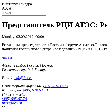
Институт Гайдара
A
A
A
Представитель РЦИ АТЭС: Ре
Monday, 03.09.2012, 00:00
Результаты председательства России в форуме Азиатско-Тихоо
политики Российского центра исследований (РЦИ) АТЭС Виттор
читать →
Адрес: 125993, Россия, Москва,
Газетный пер., д. 3-5, стр. 1
E-mail:
info@iep.ru
Секретариат Дирекции:
(495) 629-47-13
Канцелярия:
(495) 629-64-13
Пресс-служба:
(495) 695-67-70
press@iep.ru