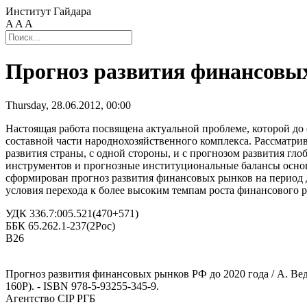
Институт Гайдара
A
A
A
Прогноз развития финансовых
Thursday, 28.06.2012, 00:00
Настоящая работа посвящена актуальной проблеме, которой до
составной части народнохозяйственного комплекса. Рассматр
развития страны, с одной стороны, и с прогнозом развития г
инструментов и прогнозные институциональные балансы осно
сформирован прогноз развития финансовых рынков на период д
условия перехода к более высоким темпам роста финансового 
УДК 336.7:005.521(470+571)
ББК 65.262.1-237(2Рос)
В26
Прогноз развития финансовых рынков РФ до 2020 года / А. Ведев,
160Р). - ISBN 978-5-93255-345-9.
Агентство CIP РГБ