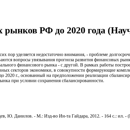
 рынков РФ до 2020 года (На
 сих пор уделяется недостаточно внимания, - проблеме долгосро
иваются вопросы увязывания прогноза развития финансовых рын
лобального финансового рынка - с другой. В рамках работы пос
вных секторов экономики, в совокупности формирующие компле
о 2020 г., основанный на предположении реализации сбалансир
рынка при условии сохранения сбалансированности.
 Ю. Данилов. - М.: Изд-во Ин-та Гайдара, 2012. - 164 с.: ил. - 