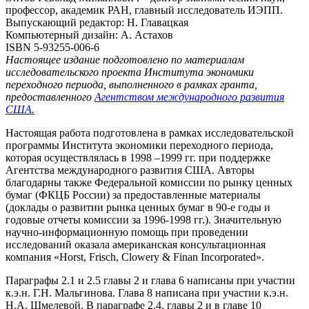
профессор, академик РАН, главный исследователь ИЭПП.
Выпускающий редактор: Н. Главацкая
Компьютерный дизайн: А. Астахов
ISBN 5-93255-006-6
Настоящее издание подготовлено по материалам
исследовательского проекта Института экономики
переходного периода, выполненного в рамках гранта,
предоставленного
Агентством международного развития
США.
Настоящая работа подготовлена в рамках исследовательской
программы Института экономики переходного периода,
которая осуществлялась в 1998 –1999 гг. при поддержке
Агентства международного развития США. Авторы
благодарны также Федеральной комиссии по рынку ценных
бумаг (ФКЦБ России) за предоставленные материалы
(доклады о развитии рынка ценных бумаг в 90-е годы и
годовые отчеты комиссии за 1996-1998 гг.). Значительную
научно-информационную помощь при проведении
исследований оказала американская консультационная
компания «Horst, Frisch, Clowery & Finan Incorporated».
Параграфы 2.1 и 2.5 главы 2 и глава 6 написаны при участии
к.э.н. Г.Н. Мальгинова. Глава 8 написана при участии к.э.н.
Н.А. Шмелевой. В параграфе 2.4. главы 2 и в главе 10