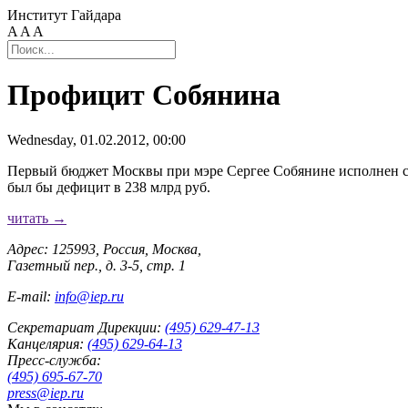
Институт Гайдара
A
A
A
Профицит Собянина
Wednesday, 01.02.2012, 00:00
Первый бюджет Москвы при мэре Сергее Собянине исполнен с 
был бы дефицит в 238 млрд руб.
читать →
Адрес: 125993, Россия, Москва,
Газетный пер., д. 3-5, стр. 1
E-mail:
info@iep.ru
Секретариат Дирекции:
(495) 629-47-13
Канцелярия:
(495) 629-64-13
Пресс-служба:
(495) 695-67-70
press@iep.ru