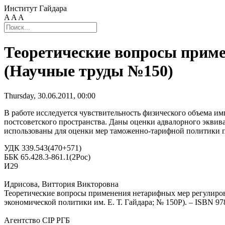
Институт Гайдара
A
A
A
Теоретические вопросы приме
(Научные труды №150)
Thursday, 30.06.2011, 00:00
В работе исследуется чувствительность физического объема и
постсоветского пространства. Даны оценки адвалорного эквив
использованы для оценки мер таможенно-тарифной политики п
УДК 339.543(470+571)
ББК 65.428.3-861.1(2Рос)
И29
Идрисова, Виттория Викторовна
Теоретические вопросы применения нетарифных мер регулировани
экономической политики им. Е. Т. Гайдара; № 150Р). – ISBN 978
Агентство CIP РГБ