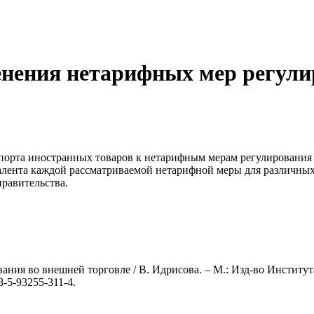
нения нетарифных мер регули
мпорта иностранных товаров к нетарифным мерам регулирования
алента каждой рассматриваемой нетарифной меры для различных
равительства.
я во внешней торговле / В. Идрисова. – М.: Изд-во Института Га
-5-93255-311-4.