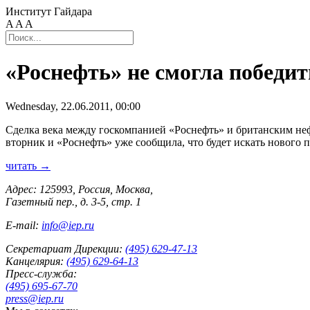
Институт Гайдара
A
A
A
«Роснефть» не смогла победит
Wednesday, 22.06.2011, 00:00
Сделка века между госкомпанией «Роснефть» и британским неф
вторник и «Роснефть» уже сообщила, что будет искать нового п
читать →
Адрес: 125993, Россия, Москва,
Газетный пер., д. 3-5, стр. 1
E-mail:
info@iep.ru
Секретариат Дирекции:
(495) 629-47-13
Канцелярия:
(495) 629-64-13
Пресс-служба:
(495) 695-67-70
press@iep.ru