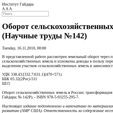
Институт Гайдара
A
A
A
Оборот сельскохозяйственных
(Научные труды №142)
Tuesday, 16.11.2010, 00:00
В представленной работе рассмотрен земельный оборот через 
сельскохозяйственных земель и изложены доводы в пользу пере
выделения участков сельскохозяйственных земель в зависимос
УДК 338.43:[332.7:631.1](470+571)
ББК 65.32(2Рос)-511
Ш15
Оборот сельскохозяйственных земель в России: трансформация ин
Гайдара; № 142Р). - ISBN 978-5-93255-295-7.
Настоящее издание подготовлено и напечатано по материала
развитию (АМР США). Ответственность за содержание несет