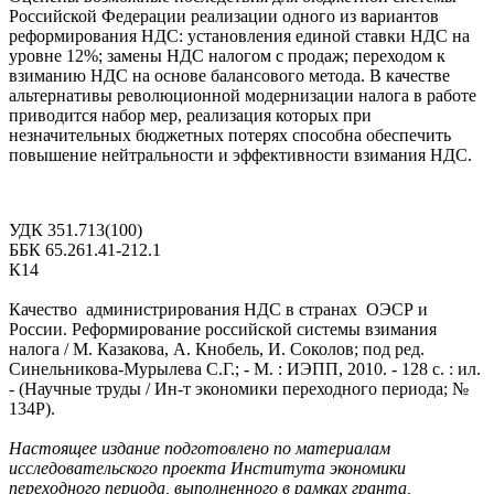
Российской Федерации реализации одного из вариантов
реформирования НДС: установления единой ставки НДС на
уровне 12%; замены НДС налогом с продаж; переходом к
взиманию НДС на основе балансового метода. В качестве
альтернативы революционной модернизации налога в работе
приводится набор мер, реализация которых при
незначительных бюджетных потерях способна обеспечить
повышение нейтральности и эффективности взимания НДС.
УДК 351.713(100)
ББК 65.261.41-212.1
К14
Качество администрирования НДС в странах ОЭСР и
России. Реформирование российской системы взимания
налога / М. Казакова, А. Кнобель, И. Соколов; под ред.
Синельникова-Мурылева С.Г.; - М. : ИЭПП, 2010. - 128 с. : ил.
- (Научные труды / Ин-т экономики переходного периода; №
134P).
Настоящее издание подготовлено по материалам
исследовательского проекта Института экономики
переходного периода, выполненного в рамках гранта,