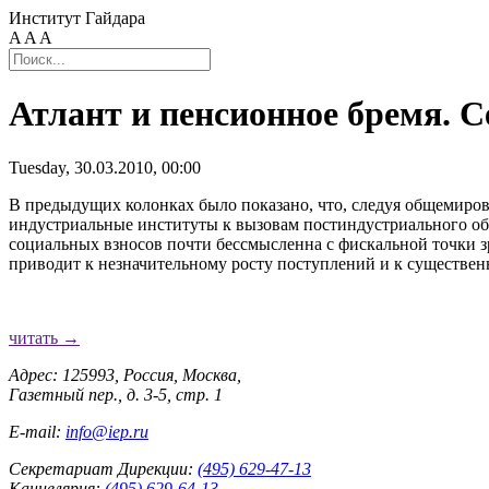
Институт Гайдара
A
A
A
Атлант и пенсионное бремя. 
Tuesday, 30.03.2010, 00:00
В предыдущих колонках было показано, что, следуя общемиров
индустриальные институты к вызовам постиндустриального об
социальных взносов почти бессмысленна с фискальной точки з
приводит к незначительному росту поступлений и к существен
читать →
Адрес: 125993, Россия, Москва,
Газетный пер., д. 3-5, стр. 1
E-mail:
info@iep.ru
Секретариат Дирекции:
(495) 629-47-13
Канцелярия:
(495) 629-64-13