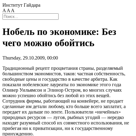
Институт Гайдара
A
A
A
Нобель по экономике: Без
чего можно обойтись
Thursday, 29.10.2009, 00:00
Традиционный рецепт процветания страны, разделяемый
большинством экономистов, таков: частная собственность,
свободные цены и государство в качестве арбитра. Как
показали нобелевские лауреаты по экономике этого года
Оливер Уильямсон и Элинор Остром, во многих случаях
можно успешно обойтись без любой из этих вещей.
Сотрудник фирмы, работающий на конвейере, не продает
сделанные им детали любому, кто больше всего заплатит, а
передает их дальше по ленте. Пользователи «ничейных»
природных ресурсов — лугов, рыбных угодий — нередко
находят разумный способ их совместного использования, не
прибегая ни к приватизации, ни к государственному
принуждению.