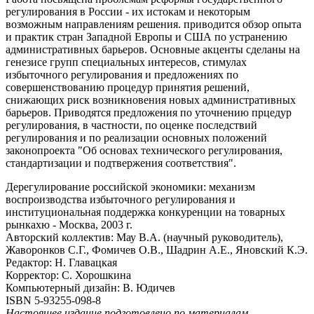
регулирования в России - их истокам и некоторым
возможным направлениям решения. приводится обзор опыта
и практик стран Западной Европы и США по устранению
административных барьеров. Основные акценты сделаны на
генезисе групп специальных интересов, стимулах
избыточного регулирования и предложениях по
совершенствованию процедур принятия решений,
снижающих риск возникновения новых административных
барьеров. Приводятся предложения по уточнению прцедур
регулирования, в частности, по оценке последствий
регулирования и по реализации основных положений
законопроекта "Об основах технического регулирования,
стандартизации и подтвержения соответствия".
Дерегулирование российской экономики: механизм
воспроизводства избыточного регулирования и
институциональная поддержка конкуренции на товарных
рынкахю - Москва, 2003 г.
Авторский коллектив: Мау В.А. (научный руководитель),
Жаворонков С.Г., Фомичев О.В., Шадрин А.Е., Яновский К.Э.
Редактор: Н. Главацкая
Корректор: С. Хорошкина
Компьютерный дизайн: В. Юдичев
ISBN 5-93255-098-8
Настоящее издание подготовлено по материалам