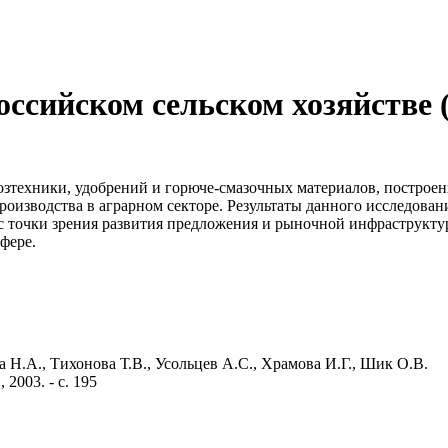
оссийском сельском хозяйстве
хозтехники, удобрений и горюче-смазочных материалов, постро
оизводства в аграрном секторе. Результаты данного исследован
и с точки зрения развития предложения и рыночной инфраструкту
фере.
 Н.А., Тихонова Т.В., Усольцев А.С., Храмова И.Г., Шик О.В.
2003. - с. 195