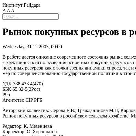
Институт Гайдара
A
A
A
Рынок покупных ресурсов в р
Wednesday, 31.12.2003, 00:00
В работе дается описание современного состояния рынка сель
эффективность использования основ-ных покупных ресурсов пр
покупных ресурсов как с точки зрения динамики спроса, так 
мер по совершенствованию государственной политики в этой с
УДК 338.433.4(470)
ББК 65.32-5(2Рос)
Р95
Агентство CIP РГБ
Авторский коллектив: Серова Е.В., Гражданинова М.П, Карлова
Рынок покупных ресурсов в российском сельском хозяйстве. М., 
Редактор: К. Мезенцева
Корректор: С. Хорошкина