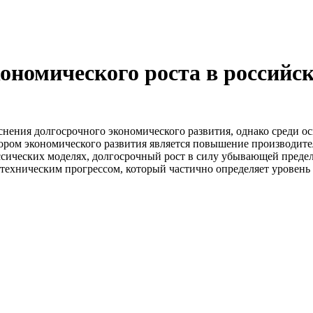
ономического роста в российс
нения долгосрочного экономического развития, однако среди ос
тором экономического развития является повышение производит
ассических моделях, долгосрочный рост в силу убывающей предел
м техническим прогрессом, который частично определяет урове