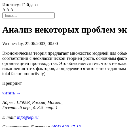
Институт Гайдара
A
A
A
Анализ некоторых проблем эк
Wednesday, 25.06.2003, 00:00
Экономическая теория предлагает множество моделей для объяс
соответствии с неоклассической теорией роста, основным фак
организацией производства. Это объясняется тем, что в неокл
накопления этих факторов, а определяется экзогенно заданны
total factor productivity).
Препринт
читать →
Адрес: 125993, Россия, Москва,
Газетный пер., д. 3-5, стр. 1
E-mail:
info@iep.ru
Секретариат Дирекции:
(495) 629-47-13