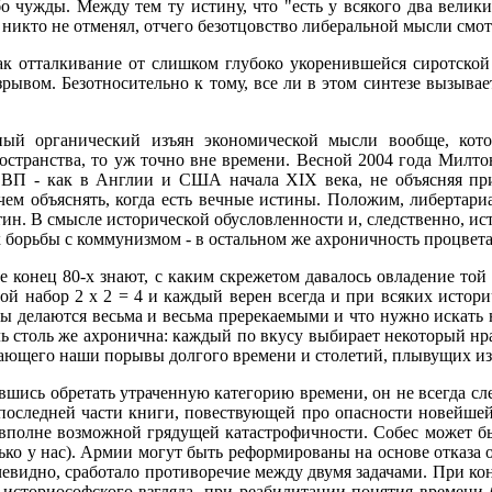
бо чужды. Между тем ту истину, что "есть у всякого два вели
никто не отменял, отчего безотцовство либеральной мысли смот
как отталкивание от слишком глубоко укоренившейся сиротско
рывом. Безотносительно к тому, все ли в этом синтезе вызывае
ый органический изъян экономической мысли вообще, кото
остранства, то уж точно вне времени. Весной 2004 года Милт
ВВП - как в Англии и США начала XIX века, не объясняя при 
чем объяснять, когда есть вечные истины. Положим, либертари
ин. В смысле исторической обусловленности и, следственно, ис
ах борьбы с коммунизмом - в остальном же ахроничность процвета
конец 80-х знают, с каким скрежетом давалось овладение той 
й набор 2 х 2 = 4 и каждый верен всегда и при всяких истори
ы делаются весьма и весьма пререкаемыми и что нужно искать н
ль столь же ахронична: каждый по вкусу выбирает некоторый нр
ающего наши порывы долгого времени и столетий, плывущих из т
явшись обретать утраченную категорию времени, он не всегда сле
В последней части книги, повествующей про опасности новейшей 
 вполне возможной грядущей катастрофичности. Собес может бы
лько у нас). Армии могут быть реформированы на основе отказа 
 очевидно, сработало противоречие между двумя задачами. При к
историософского взгляда, при реабилитации понятия времени 