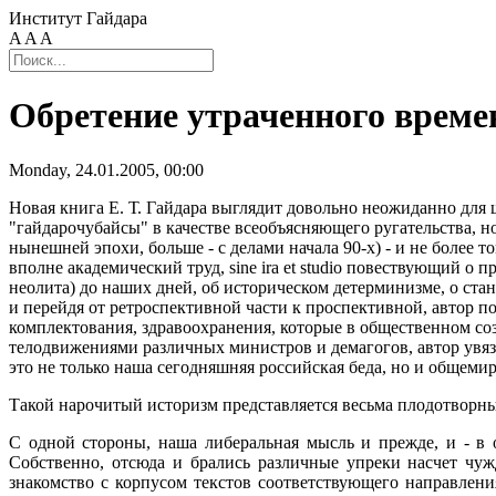
Институт Гайдара
A
A
A
Обретение утраченного време
Monday, 24.01.2005, 00:00
Новая книга Е. Т. Гайдара выглядит довольно неожиданно для ш
"гайдарочубайсы" в качестве всеобъясняющего ругательства, н
нынешней эпохи, больше - с делами начала 90-х) - и не боле
вполне академический труд, sine ira et studio повествующий о 
неолита) до наших дней, об историческом детерминизме, о ста
и перейдя от ретроспективной части к проспективной, автор 
комплектования, здравоохранения, которые в общественном со
телодвижениями различных министров и демагогов, автор увяз
это не только наша сегодняшняя российская беда, но и общемир
Такой нарочитый историзм представляется весьма плодотворны
С одной стороны, наша либеральная мысль и прежде, и - в 
Собственно, отсюда и брались различные упреки насчет чу
знакомство с корпусом текстов соответствующего направлени