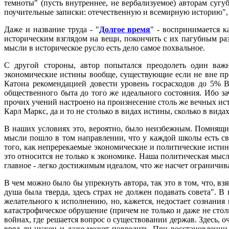
темноты" (пусть внутреннее, не вербализуемое) авторам сугу
поучительные записки: отечественную и всемирную историю", 
Даже и название труда - "
Долгое время
" - воспринимается 
историческим взглядом на вещи, покончить с их пагубным раз
мысли в историческое русло есть дело самое похвальное.
С другой стороны, автор попытался преодолеть один важн
экономические истины вообще, существующие если не вне пр
Катона рекомендацией довести уровень госрасходов до 5% 
общественного быта до того же идеального состояния. Ибо за
прочих учений настроено на произнесение столь же вечных ист
Карл Маркс, да и то не столько в видах истины, сколько в вид
В наших условиях это, вероятно, было неизбежным. Помнящие 
мысли пошло в том направлении, что у каждой школы есть сво
того, как непререкаемые экономические и политические истин
это относится не только к экономике. Наша политическая мыс
главное - легко достижимым идеалом, что же насчет ограничив
В чем можно было бы упрекнуть автора, так это в том, что, вз
душа была тверда, здесь страх не должен подавать совета". 
желательного к исполнению, но, кажется, недостает сознания
катастрофическое обрушение (причем не только и даже не сто
войнах, где решается вопрос о существовании держав. Здесь,
вряд ли нужен и даже может повредить. При восстановлении 