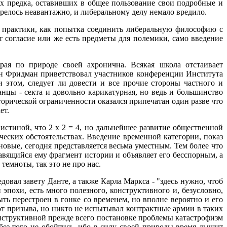
ких предка, оставивших в общее пользование свои подробные и
релось неавантажно, и либеральному делу немало вредило.
й практики, как попытка соединить либеральную философию с
т согласие или же есть предметы для полемики, само введение
рая по природе своей ахронична. Всякая школа отстаивает
он Фридман приветствовал участников конференции Института
этом, следует ли довести и все прочие стороны частного и
анцы - секта и довольно карикатурная, но ведь и большинство
торической ограниченности оказался припечатан один разве что
ет.
истиной, что 2 х 2 = 4, но дальнейшее развитие общественной
ческих обстоятельствах. Введение временной категории, показ
овые, сегодня представляется весьма уместным. Тем более что
авящийся ему фрагмент истории и объявляет его бесспорным, а
емноты, так это не про нас.
довал завету Данте, а также Карла Маркса - "здесь нужно, чтоб
эпохи, есть много полезного, конструктивного и, безусловно,
ть перестроен в гонке со временем, но вполне вероятно и его
от призыва, но никто не испытывал контрактные армии в таких
онструктивной прежде всего постановке проблемы катастрофизм
без того не обойтись, ибо в силу своей природы время дышит