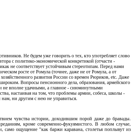
отивников. Не будем уже говорить о тех, кто употребляет слово
втора с политико-экономической конкретикой (отчасти -
никак не соответствует устойчивым стереотипам. Перед нами
ическом росте от Ромула (точнее, даже не от Ромула, а от
 хозяйственного развития России со времен Рюриков, etc. Даже
 широким. Вопросы пенсионного дела, образования, армейского
и не вполне удачными, а главное - сиюминутными
ва, настаивая на том, что проблемы армии, собеса, школы -
 нам, ни другим с нею не управиться.
ствием чувства истории, доходившим порой даже до бравады.
реданиям, кроме современно-фукуямистого. В любом случае,
и, само ощущение "как баржи каравана, столетья поплывут из