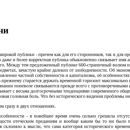
ни
ирокой публики - причем как для его сторонников, так и для пр
о даже и более корректная публика обыкновенно связывает имя а
е того. Между тем предложенный публике 600-страничный волюм 
предметах, зачастую крайне далеких от злободневности. Об эконом
новлении частной собственности и капитализма, об особенностях
по-прежнему старается держать временной горизонт максимально
знании поневоле связываются прежде всего с противоречивыми 
ывает с весьма долгосрочными тенденциями современного общест
овая головная боль. Что без исторического видения проблемы ни
м сразу в двух отношениях.
особенности - в новейшее время очень сильно грешила отсут
ждости отеческим преданиям и вообще каким бы то ни было п
я склоняло к мысли, что сама категория исторического времен