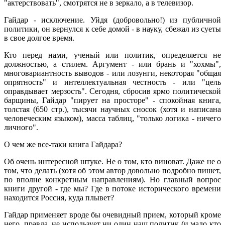
"актерствовать", смотрятся не в зеркало, а в телевизор.
Гайдар - исключение. Уйдя (добровольно!) из публичной
политики, он вернулся к себе домой - в науку, сбежал из суеты
в свое долгое время.
Кто перед нами, ученый или политик, определяется не
должностью, а стилем. Аргумент - или брань и "хохмы",
многовариантность выводов - или лозунги, некоторая "общая
опрятность" и интеллектуальная честность - или "цель
оправдывает мерзость". Сегодня, сбросив ярмо политической
барщины, Гайдар "пирует на просторе" - спокойная книга,
толстая (650 стр.), тысячи научных сносок (хотя и написана
человеческим языком), масса таблиц, "только логика - ничего
личного".
О чем же все-таки книга Гайдара?
Об очень интересной штуке. Не о том, кто виноват. Даже не о
том, что делать (хотя об этом автор довольно подробно пишет,
по вполне конкретным направлениям). Но главный вопрос
книги другой - где мы? Где в потоке исторического времени
находится Россия, куда плывет?
Гайдар применяет вроде бы очевидный прием, который кроме
него, правда, не использует ни один наш политик (и мало кто