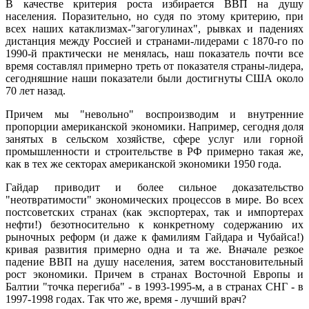
В качестве критерия роста избирается ВВП на душу
населения. Поразительно, но судя по этому критерию, при
всех наших катаклизмах-"загогулинах", рывках и падениях
дистанция между Россией и странами-лидерами с 1870-го по
1990-й практически не менялась, наш показатель почти все
время составлял примерно треть от показателя страны-лидера,
сегодняшние наши показатели были достигнуты США около
70 лет назад.
Причем мы "невольно" воспроизводим и внутренние
пропорции американской экономики. Например, сегодня доля
занятых в сельском хозяйстве, сфере услуг или горной
промышленности и строительстве в РФ примерно такая же,
как в тех же секторах американской экономики 1950 года.
Гайдар приводит и более сильное доказательство
"неотвратимости" экономических процессов в мире. Во всех
постсоветских странах (как экспортерах, так и импортерах
нефти!) безотносительно к конкретному содержанию их
рыночных реформ (и даже к фамилиям Гайдара и Чубайса!)
кривая развития примерно одна и та же. Вначале резкое
падение ВВП на душу населения, затем восстановительный
рост экономики. Причем в странах Восточной Европы и
Балтии "точка перегиба" - в 1993-1995-м, а в странах СНГ - в
1997-1998 годах. Так что же, время - лучший врач?