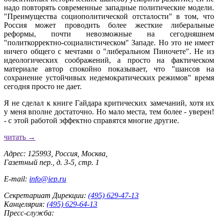
надо повторять современные западные политические модели.
"Преимущества социополитической отсталости" в том, что
Россия может проводить более жесткие либеральные
реформы, почти невозможные на сегодняшнем
"политкорректно-социалистическом" Западе. Но это не имеет
ничего общего с мечтами о "либеральном Пиночете". Не из
идеологических соображений, а просто на фактическом
материале автор спокойно показывает, что "шансов на
сохранение устойчивых недемократических режимов" время
сегодня просто не дает.
Я не сделал к книге Гайдара критических замечаний, хотя их
у меня вполне достаточно. Но мало места, тем более - уверен!
- с этой работой эффектно справятся многие другие.
читать →
Адрес: 125993, Россия, Москва,
Газетный пер., д. 3-5, стр. 1
E-mail:
info@iep.ru
Секретариат Дирекции:
(495) 629-47-13
Канцелярия:
(495) 629-64-13
Пресс-служба: