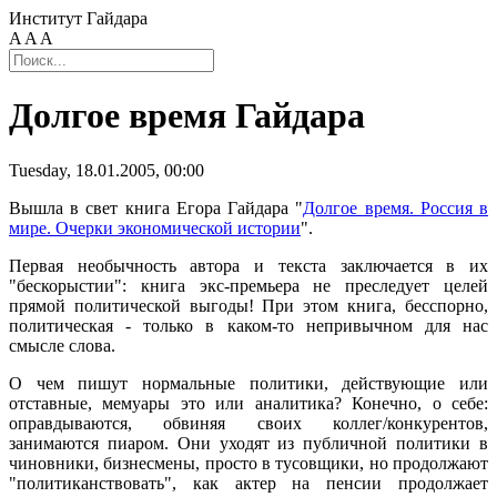
Институт Гайдара
A
A
A
Долгое время Гайдара
Tuesday, 18.01.2005, 00:00
Вышла в свет книга Егора Гайдара "
Долгое время. Россия в
мире. Очерки экономической истории
".
Первая необычность автора и текста заключается в их
"бескорыстии": книга экс-премьера не преследует целей
прямой политической выгоды! При этом книга, бесспорно,
политическая - только в каком-то непривычном для нас
смысле слова.
О чем пишут нормальные политики, действующие или
отставные, мемуары это или аналитика? Конечно, о себе:
оправдываются, обвиняя своих коллег/конкурентов,
занимаются пиаром. Они уходят из публичной политики в
чиновники, бизнесмены, просто в тусовщики, но продолжают
"политиканствовать", как актер на пенсии продолжает