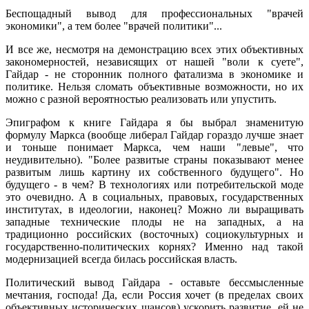
Беспощадный вывод для профессиональных "врачей
экономики", а тем более "врачей политики"...
И все же, несмотря на демонстрацию всех этих объективных
закономерностей, независящих от нашей "воли к суете",
Гайдар - не сторонник полного фатализма в экономике и
политике. Нельзя сломать объективные возможности, но их
можно с разной вероятностью реализовать или упустить.
Эпиграфом к книге Гайдара я бы выбрал знаменитую
формулу Маркса (вообще либерал Гайдар гораздо лучше знает
и тоньше понимает Маркса, чем наши "левые", что
неудивительно). "Более развитые страны показывают менее
развитым лишь картину их собственного будущего". Но
будущего - в чем? В технологиях или потребительской моде
это очевидно. А в социальных, правовых, государственных
институтах, в идеологии, наконец? Можно ли выращивать
западные технические плоды не на западных, а на
традиционно российских (восточных) социокультурных и
государственно-политических корнях? Именно над такой
модернизацией всегда билась российская власть.
Политический вывод Гайдара - оставьте бессмысленные
мечтания, господа! Да, если Россия хочет (в пределах своих
объективных исторических шансов) ускорить развитие, ей не