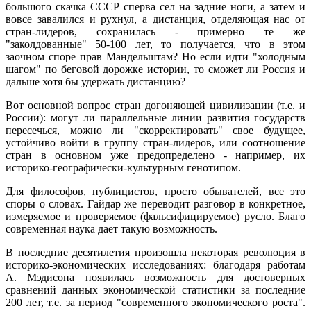
большого скачка СССР сперва сел на задние ноги, а затем и
вовсе завалился и рухнул, а дистанция, отделяющая нас от
стран-лидеров, сохранилась - примерно те же
"заколдованные" 50-100 лет, то получается, что в этом
заочном споре прав Мандельштам? Но если идти "холодным
шагом" по беговой дорожке истории, то сможет ли Россия и
дальше хотя бы удержать дистанцию?
Вот основной вопрос стран догоняющей цивилизации (т.е. и
России): могут ли параллельные линии развития государств
пересечься, можно ли "скорректировать" свое будущее,
устойчиво войти в группу стран-лидеров, или соотношение
стран в основном уже предопределено - например, их
историко-географически-культурным генотипом.
Для философов, публицистов, просто обывателей, все это
споры о словах. Гайдар же переводит разговор в конкретное,
измеряемое и проверяемое (фальсифицируемое) русло. Благо
современная наука дает такую возможность.
В последние десятилетия произошла некоторая революция в
историко-экономических исследованиях: благодаря работам
А. Мэдисона появилась возможность для достоверных
сравнений данных экономической статистики за последние
200 лет, т.е. за период "современного экономического роста".