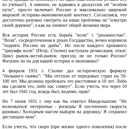
из ученых!). А именно, не вдаваясь в дискуссии об "особом
пути", просто включает Россию в максимально широкий
мировой историко-экономический контекст. Согласимся, что
достаточно разумно смотреть на наши проблемы не "изнутри
своей деревни", а как на элемент общей мозаики мира.
Вся история России есть борьба "воли" с "реальностью".
"Воля", сосредоточенная в руках Государства, вечно норовила
"поднять Россию на дыбы". Но после каждого кровавого
"триумфа воли" (Петр, Сталин) наступала релаксация, откат.
Цикл рывок-застой-рывок: присущ ли он только России?
Фатален ли он для нашей истории и экономики?
4 февраля 1931 г. Сталин дал историческую формулу
"большого скачка": "Мы отстали от передовых стран на 50-
100 лет. Мы должны пробежать это расстояние в 10 лет. Либо
мы сделаем это, либо нас сомнут". Если учесть, что через 10
лет был 1941 год, вождь был, видимо, прав?
Но 7 июня 1931 г. ему как бы ответил Мандельштам: "Не
волноваться: нетерпенье - роскошь/ Я постепенно скорость
разовью,/ Холодным шагом выйдем на дорожку,/ Я сохранил
дистанцию мою".
Если учесть, что скоро (при жизни одного поколения) после