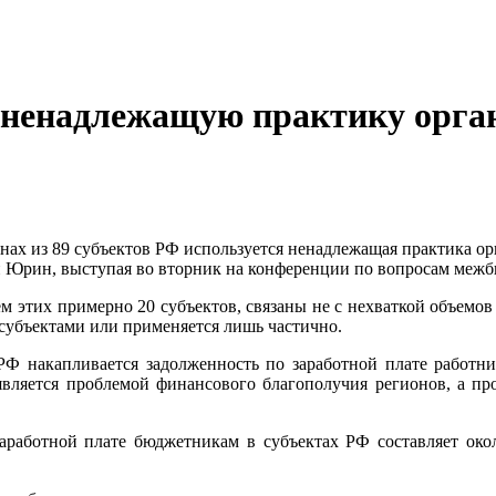
 ненадлежащую практику орган
х из 89 субъектов РФ используется ненадлежащая практика орг
Юрин, выступая во вторник на конференции по вопросам меж
 этих примерно 20 субъектов, связаны не с нехваткой объемов
субъектами или применяется лишь частично.
РФ накапливается задолженность по заработной плате работн
не является проблемой финансового благополучия регионов, а
аработной плате бюджетникам в субъектах РФ составляет око