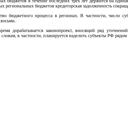
ых бюджетов в течение последних трех лет держится на одинако
х региональных бюджетов кредиторская задолженность сокраща
во бюджетного процесса в регионах. В частности, число су
 восьми.
емя дорабатывается законопроект, вносящий ряд уточнений 
словам, в частности, планируется наделить субъекты РФ рядо