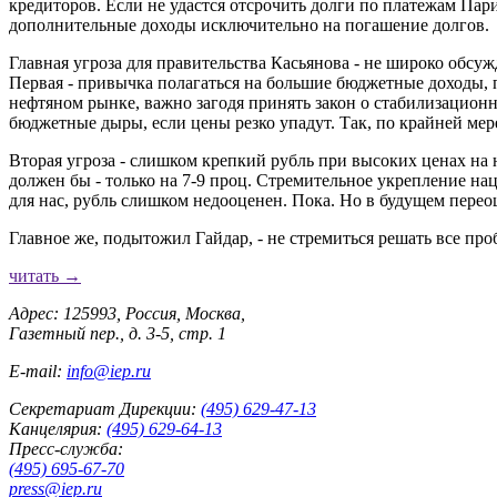
кредиторов. Если не удастся отсрочить долги по платежам Пар
дополнительные доходы исключительно на погашение долгов.
Главная угроза для правительства Касьянова - не широко обсу
Первая - привычка полагаться на большие бюджетные доходы, 
нефтяном рынке, важно загодя принять закон о стабилизацион
бюджетные дыры, если цены резко упадут. Так, по крайней мере
Вторая угроза - слишком крепкий рубль при высоких ценах на 
должен бы - только на 7-9 проц. Стремительное укрепление н
для нас, рубль слишком недооценен. Пока. Но в будущем пере
Главное же, подытожил Гайдар, - не стремиться решать все про
читать →
Адрес: 125993, Россия, Москва,
Газетный пер., д. 3-5, стр. 1
E-mail:
info@iep.ru
Секретариат Дирекции:
(495) 629-47-13
Канцелярия:
(495) 629-64-13
Пресс-служба:
(495) 695-67-70
press@iep.ru