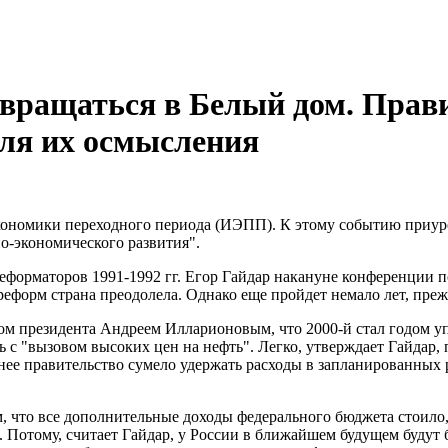
звращаться в Белый дом. Прави
 для их осмысления
 экономики переходного периода (ИЭПП). К этому событию приу
о-экономического развития".
еформаторов 1991-1992 гг. Егор Гайдар накануне конференции 
реформ страна преодолела. Однако еще пройдет немало лет, пре
ком президента Андреем Илларионовым, что 2000-й стал годом 
с "вызовом высоких цен на нефть". Легко, утверждает Гайдар, п
 менее правительство сумело удержать расходы в запланированных
, что все дополнительные доходы федерального бюджета стоило,
е. Потому, считает Гайдар, у России в ближайшем будущем буду