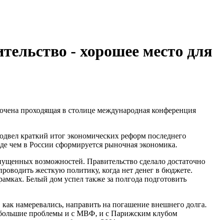
тельство - хорошее место для
рочена проходящая в столице международная конференция
подвел краткий итог экономических реформ последнего
жде чем в России сформируется рыночная экономика.
упущенных возможностей. Правительство сделало достаточно
роводить жесткую политику, когда нет денег в бюджете.
 рамках. Белый дом успел также за полгода подготовить
 как намеревались, направить на погашение внешнего долга.
т большие проблемы и с МВФ, и с Парижским клубом