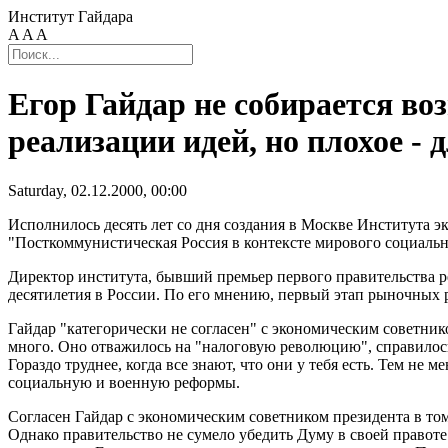
Институт Гайдара
A
A
A
Егор Гайдар не собирается во
реализации идей, но плохое -
Saturday, 02.12.2000, 00:00
Исполнилось десять лет со дня создания в Москве Института
"Посткоммунистическая Россия в контексте мирового социальн
Директор института, бывший премьер первого правительства р
десятилетия в России. По его мнению, первый этап рыночных 
Гайдар "категорически не согласен" с экономическим советни
много. Оно отважилось на "налоговую революцию", справилось 
Гораздо труднее, когда все знают, что они у тебя есть. Тем не
социальную и военную реформы.
Согласен Гайдар с экономическим советником президента в том
Однако правительство не сумело убедить Думу в своей правот