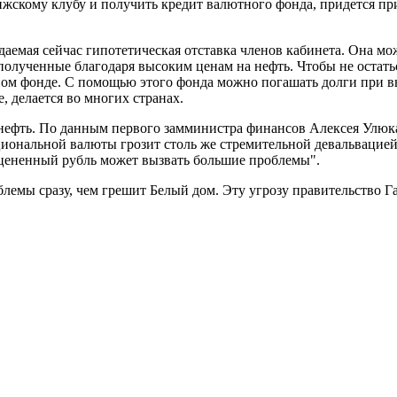
ижскому клубу и получить кредит валютного фонда, придется пр
ждаемая сейчас гипотетическая отставка членов кабинета. Она м
полученные благодаря высоким ценам на нефть. Чтобы не остат
ном фонде. С помощью этого фонда можно погашать долги при вы
, делается во многих странах.
нефть. По данным первого замминистра финансов Алексея Улюкаев
ациональной валюты грозит столь же стремительной девальвацие
оцененный рубль может вызвать большие проблемы".
блемы сразу, чем грешит Белый дом. Эту угрозу правительство Га