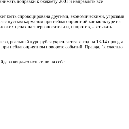
инимать поправки к бюджету-2001 и направлять все
ожет быть спровоцирована другими, экономическими, угрозами.
ься с пустым карманом при неблагоприятной конъюнктуре на
соких ценах на энергоносители и, напротив, - затыкать
а, реальный курс рубля укрепляется за год на 13-14 проц., а
й при неблагоприятном повороте событий. Правда, "к счастью
йдара когда-то испытало на себе.