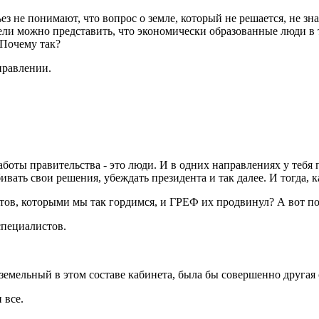
е понимают, что вопрос о земле, который не решается, не знаю
ели можно представить, что экономически образованные люди в т
 Почему так?
правлении.
аботы правительства - это люди. И в одних направлениях у тебя
ивать свои решения, убеждать президента и так далее. И тогда, к
в, которыми мы так гордимся, и ГРЕФ их продвинул? А вот по п
пециалистов.
ельный в этом составе кабинета, была бы совершенно другая 
 все.