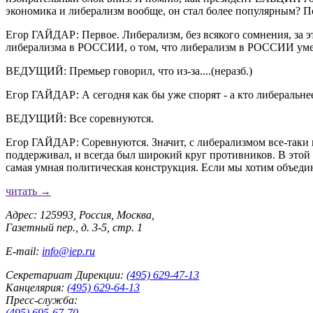
экономика и либерализм вообще, он стал более популярным? По
Егор ГАЙДАР: Первое. Либерализм, без всякого сомнения, за эт
либерализма в РОССИИ, о том, что либерализм в РОССИИ умер
ВЕДУЩИЙ: Премьер говорил, что из-за....(неразб.)
Егор ГАЙДАР: А сегодня как бы уже спорят - а кто либеральнее
ВЕДУЩИЙ: Все соревнуются.
Егор ГАЙДАР: Соревнуются. Значит, с либерализмом все-таки в
поддерживал, и всегда был широкий круг противников. В этой
самая умная политическая конструкция. Если мы хотим объедин
читать →
Адрес: 125993, Россия, Москва,
Газетный пер., д. 3-5, стр. 1
E-mail:
info@iep.ru
Секретариат Дирекции:
(495) 629-47-13
Канцелярия:
(495) 629-64-13
Пресс-служба:
(495) 695-67-70