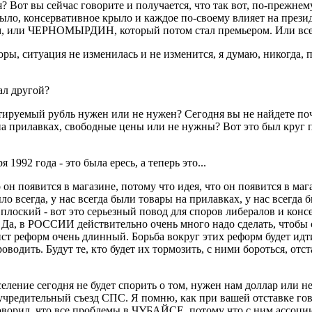
 Вот вы сейчас говорите и получается, что так вот, по-прежнему
рыло, консервативное крыло и каждое по-своему влияет на прези
, или ЧЕРНОМЫРДИН, который потом стал премьером. Или все-
ы, ситуация не изменилась и не изменится, я думаю, никогда, п
ал другой?
тируемый рубль нужен или не нужен? Сегодня вы не найдете по
а прилавках, свободные цены или не нужны? Вот это был круг 
992 года - это была ересь, а теперь это...
 он появится в магазине, потому что идея, что он появится в ма
ло всегда, у нас всегда были товары на прилавках, у нас всегда 
лоский - вот это серьезный повод для споров либералов и консе
? Да, в РОССИИ действительно очень много надо сделать, чтобы
ст реформ очень длинный. Борьба вокруг этих реформ будет идти г
одить. Будут те, кто будет их тормозить, с ними бороться, отс
ление сегодня не будет спорить о том, нужен нам доллар или н
учредительный съезд СПС. Я помню, как при вашей отставке гово
рил, что все проблемы в ЧУБАЙСЕ, потому что с ним ассоциирую