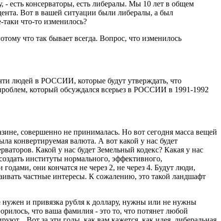
, - есть консерваторы, есть либералы. Мы 10 лет в общем
дента. Вот в вашей ситуации были либералы, а был
таки что-то изменилось?
отому что так бывает всегда. Вопрос, что изменилось
чти людей в РОССИИ, которые будут утверждать, что
проблем, который обсуждался всерьез в РОССИИ в 1991-1992
газине, совершенно не принималась. Но вот сегодня масса вещей
была конвертируемая валюта. А вот какой у нас будет
рваторов. Какой у нас будет Земельный кодекс? Какая у нас
 создать институты нормального, эффективного,
одами, они кончатся не через 2, не через 4. Будут люди,
таивать частные интересы. К сожалению, это такой ландшафт
е нужен и привязка рубля к доллару, нужны или не нужны
рилось, что ваша фамилия - это то, что потянет любой
т... Вот за эти годы, как вам кажется, как идея, либеральная