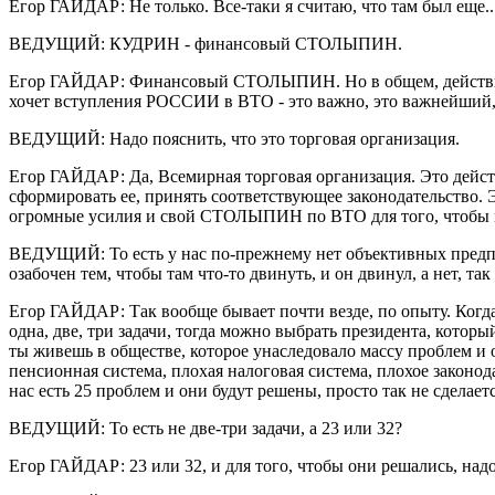
Егор ГАЙДАР: Не только. Все-таки я считаю, что там был еще..
ВЕДУЩИЙ: КУДРИН - финансовый СТОЛЫПИН.
Егор ГАЙДАР: Финансовый СТОЛЫПИН. Но в общем, действител
хочет вступления РОССИИ в ВТО - это важно, это важнейший
ВЕДУЩИЙ: Надо пояснить, что это торговая организация.
Егор ГАЙДАР: Да, Всемирная торговая организация. Это дейс
сформировать ее, принять соответствующее законодательство. 
огромные усилия и свой СТОЛЫПИН по ВТО для того, чтобы м
ВЕДУЩИЙ: То есть у нас по-прежнему нет объективных предпосы
озабочен тем, чтобы там что-то двинуть, и он двинул, а нет, так 
Егор ГАЙДАР: Так вообще бывает почти везде, по опыту. Когда
одна, две, три задачи, тогда можно выбрать президента, которы
ты живешь в обществе, которое унаследовало массу проблем и о
пенсионная система, плохая налоговая система, плохое законодат
нас есть 25 проблем и они будут решены, просто так не сделаетс
ВЕДУЩИЙ: То есть не две-три задачи, а 23 или 32?
Егор ГАЙДАР: 23 или 32, и для того, чтобы они решались, надо