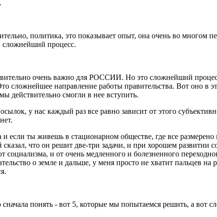
.
ьно, политика, это показывает опыт, она очень во многом пе
, сложнейший процесс.
твительно очень важно для РОССИИ. Но это сложнейший процесс
Это сложнейшее направление работы правительства. Вот оно в э
ы действительно смогли в нее вступить.
лок, у нас каждый раз все равно зависит от этого субъективног
нет.
 и если ты живешь в стационарном обществе, где все размерено 
й сказал, что он решит две-три задачи, и при хорошем развитии 
т социализма, и от очень медленного и болезненного переходного
ельство о земле и дальше, у меня просто не хватит пальцев на ру
я.
 сначала понять - вот 5, которые мы попытаемся решить, а вот с