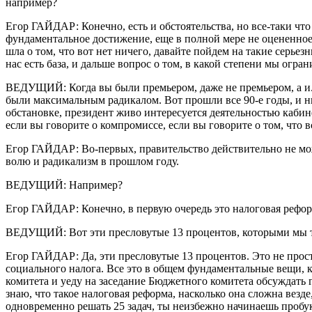
например?
Егор ГАЙДАР: Конечно, есть и обстоятельства, но все-таки что 
фундаментальное достижение, еще в полной мере не оцененное
шла о том, что вот нет ничего, давайте пойдем на такие серьез
нас есть база, и дальше вопрос о том, в какой степени мы огр
ВЕДУЩИЙ: Когда вы были премьером, даже не премьером, а и.о.
были максимальным радикалом. Вот прошли все 90-е годы, и н
обстановке, президент живо интересуется деятельностью кабине
если вы говорите о компромиссе, если вы говорите о том, что в
Егор ГАЙДАР: Во-первых, правительство действительно не мож
волю и радикализм в прошлом году.
ВЕДУЩИЙ: Например?
Егор ГАЙДАР: Конечно, в первую очередь это налоговая рефор
ВЕДУЩИЙ: Вот эти пресловутые 13 процентов, которыми мы т
Егор ГАЙДАР: Да, эти пресловутые 13 процентов. Это не прост
социального налога. Все это в общем фундаментальные вещи, к
комитета и уеду на заседание Бюджетного комитета обсуждать г
знаю, что такое налоговая реформа, насколько она сложна везде
одновременно решать 25 задач, ты неизбежно начинаешь пробукс