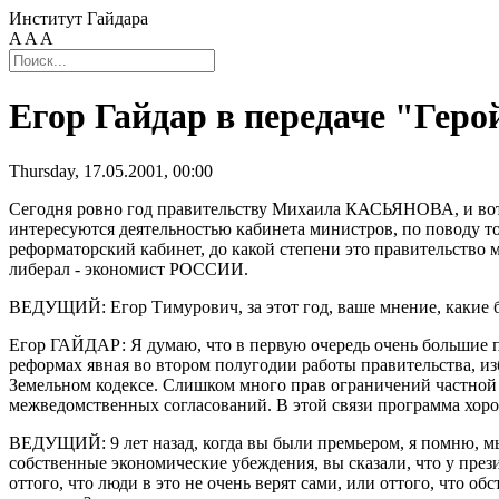
Институт Гайдара
A
A
A
Егор Гайдар в передаче "Геро
Thursday, 17.05.2001, 00:00
Сегодня ровно год правительству Михаила КАСЬЯНОВА, и вот у
интересуются деятельностью кабинета министров, по поводу тог
реформаторский кабинет, до какой степени это правительств
либерал - экономист РОССИИ.
ВЕДУЩИЙ: Егор Тимурович, за этот год, ваше мнение, какие 
Егор ГАЙДАР: Я думаю, что в первую очередь очень большие п
реформах явная во втором полугодии работы правительства, и
Земельном кодексе. Слишком много прав ограничений частной
межведомственных согласований. В этой связи программа хорош
ВЕДУЩИЙ: 9 лет назад, когда вы были премьером, я помню, мы
собственные экономические убеждения, вы сказали, что у пре
оттого, что люди в это не очень верят сами, или оттого, что об