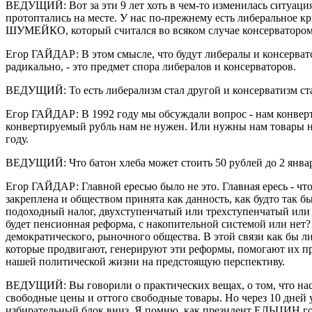
ВЕДУЩИЙ: Вот за эти 9 лет хоть в чем-то изменилась ситуация?
протоптались на месте. У нас по-прежнему есть либеральное к
ШУМЕЙКО, который считался во всяком случае консерватором
Егор ГАЙДАР: В этом смысле, что будут либералы и консерватор
радикально, - это предмет спора либералов и консерваторов.
ВЕДУЩИЙ: То есть либерализм стал другой и консерватизм ст
Егор ГАЙДАР: В 1992 году мы обсуждали вопрос - нам конвер
конвертируемый рубль нам не нужен. Или нужны нам товары н
году.
ВЕДУЩИЙ: Что батон хлеба может стоить 50 рублей до 2 января 1
Егор ГАЙДАР: Главной ересью было не это. Главная ересь - что
закреплена и обществом принята как данность, как будто так бы
подоходный налог, двухступенчатый или трехступенчатый или п
будет пенсионная реформа, с накопительной системой или нет
демократического, рыночного общества. В этой связи как бы ли
которые продвигают, генерируют эти реформы, помогают их пров
нашей политической жизни на предстоящую перспективу.
ВЕДУЩИЙ: Вы говорили о практических вещах, о том, что насе
свободные цены и оттого свободные товары. Но через 10 дней 
избирательный блок вниз. Я помню, как президент ЕЛЬЦИН гово