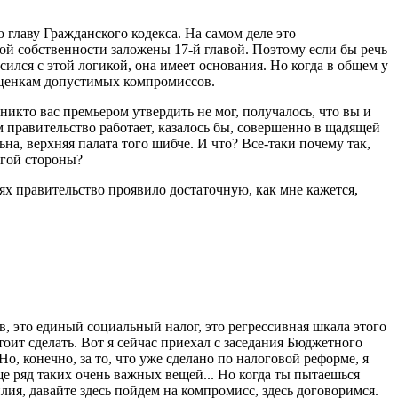
ю главу Гражданского кодекса. На самом деле это
ой собственности заложены 17-й главой. Поэтому если бы речь
асился с этой логикой, она имеет основания. Но когда в общем у
к оценкам допустимых компромиссов.
икто вас премьером утвердить не мог, получалось, что вы и
 правительство работает, казалось бы, совершенно в щадящей
на, верхняя палата того шибче. И что? Все-таки почему так,
угой стороны?
х правительство проявило достаточную, как мне кажется,
в, это единый социальный налог, это регрессивная шкала этого
ит сделать. Вот я сейчас приехал с заседания Бюджетного
о, конечно, за то, что уже сделано по налоговой реформе, я
еще ряд таких очень важных вещей... Но когда ты пытаешься
лия, давайте здесь пойдем на компромисс, здесь договоримся.