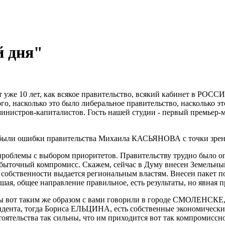
й дня"
же 10 лет, как всякое правительство, всякий кабинет в РОССИИ
о, насколько это было либеральное правительство, насколько эт
о министров-капиталистов. Гость нашей студии - первый прем
были ошибки правительства Михаила КАСЬЯНОВА с точки зрения
роблемы с выбором приоритетов. Правительству трудно было опр
збыточный компромисс. Скажем, сейчас в Думу внесен Земельный
 собственности выдается региональным властям. Внесен пакет п
ая, общее направление правильное, есть результаты, но явная п
 вот таким же образом с вами говорили в городе СМОЛЕНСКЕ, в 
зидента, тогда Бориса ЕЛЬЦИНА, есть собственные экономически
стоятельства так сильны, что им приходится вот так компромиссно