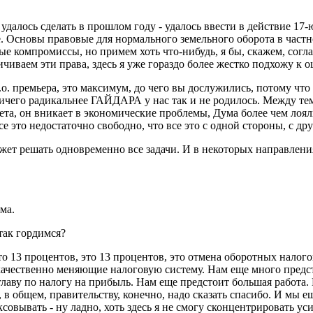
удалось сделать в прошлом году - удалось ввести в действие 17-
. Основы правовые для нормального земельного оборота в частн
ные компромиссы, но примем хоть что-нибудь, я бы, скажем, согл
аничиваем эти права, здесь я уже гораздо более жестко подхожу 
 премьера, это максимум, до чего вы дослужились, потому что н
ичего радикальнее ГАЙДАРА у нас так и не родилось. Между тем
та, он вникает в экономические проблемы, Дума более чем лояль
се это недостаточно свободно, что все это с одной стороны, с др
ет решать одновременно все задачи. И в некоторых направления
ма.
ак гордимся?
о 13 процентов, это 13 процентов, это отмена оборотных налого
ачественно меняющие налоговую систему. Нам еще много предсто
лаву по налогу на прибыль. Нам еще предстоит большая работа. Н
, в общем, правительству, конечно, надо сказать спасибо. И мы 
овывать - ну ладно, хоть здесь я не смогу сконцентрировать уси