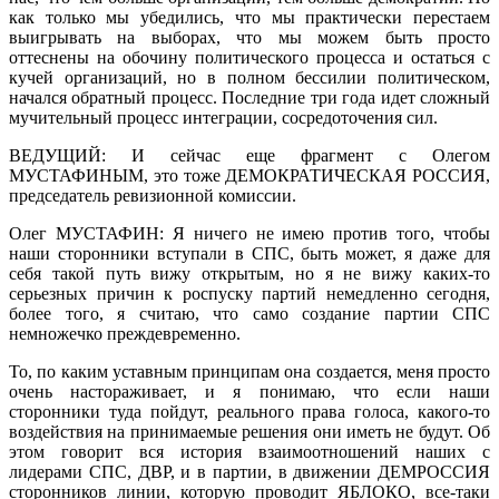
как только мы убедились, что мы практически перестаем
выигрывать на выборах, что мы можем быть просто
оттеснены на обочину политического процесса и остаться с
кучей организаций, но в полном бессилии политическом,
начался обратный процесс. Последние три года идет сложный
мучительный процесс интеграции, сосредоточения сил.
ВЕДУЩИЙ: И сейчас еще фрагмент с Олегом
МУСТАФИНЫМ, это тоже ДЕМОКРАТИЧЕСКАЯ РОССИЯ,
председатель ревизионной комиссии.
Олег МУСТАФИН: Я ничего не имею против того, чтобы
наши сторонники вступали в СПС, быть может, я даже для
себя такой путь вижу открытым, но я не вижу каких-то
серьезных причин к роспуску партий немедленно сегодня,
более того, я считаю, что само создание партии СПС
немножечко преждевременно.
То, по каким уставным принципам она создается, меня просто
очень настораживает, и я понимаю, что если наши
сторонники туда пойдут, реального права голоса, какого-то
воздействия на принимаемые решения они иметь не будут. Об
этом говорит вся история взаимоотношений наших с
лидерами СПС, ДВР, и в партии, в движении ДЕМРОССИЯ
сторонников линии, которую проводит ЯБЛОКО, все-таки