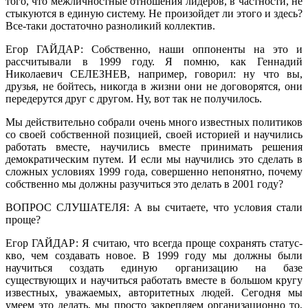
того, что межличностные отношения лидеров, в частности, не
стыкуются в единую систему. Не произойдет ли этого и здесь?
Все-таки достаточно разноликий коллектив.
Егор ГАЙДАР: Собственно, наши оппоненты на это и
рассчитывали в 1999 году. Я помню, как Геннадий
Николаевич СЕЛЕЗНЕВ, например, говорил: ну что вы,
друзья, не бойтесь, никогда в жизни они не договорятся, они
передерутся друг с другом. Ну, вот так не получилось.
Мы действительно собрали очень много известных политиков
со своей собственной позицией, своей историей и научились
работать вместе, научились вместе принимать решения
демократическим путем. И если мы научились это сделать в
сложных условиях 1999 года, совершенно непонятно, почему
собственно мы должны разучиться это делать в 2001 году?
ВОПРОС СЛУШАТЕЛЯ: А вы считаете, что условия стали
проще?
Егор ГАЙДАР: Я считаю, что всегда проще сохранять статус-
кво, чем создавать новое. В 1999 году мы должны были
научиться создать единую организацию на базе
существующих и научиться работать вместе в большом кругу
известных, уважаемых, авторитетных людей. Сегодня мы
умеем это делать, мы просто закрепляем организационно то,