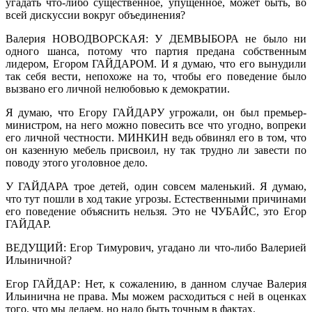
угадать что-либо существенное, упущенное, может быть, во
всей дискуссии вокруг объединения?
Валерия НОВОДВОРСКАЯ: У ДЕМВЫБОРА не было ни
одного шанса, потому что партия предана собственным
лидером, Егором ГАЙДАРОМ. И я думаю, что его вынудили
так себя вести, непохоже на то, чтобы его поведение было
вызвано его личной нелюбовью к демократии.
Я думаю, что Егору ГАЙДАРУ угрожали, он был премьер-
министром, на него можно повесить все что угодно, вопреки
его личной честности. МИНКИН ведь обвинял его в том, что
он казенную мебель присвоил, ну так трудно ли завести по
поводу этого уголовное дело.
У ГАЙДАРА трое детей, один совсем маленький. Я думаю,
что тут пошли в ход такие угрозы. Естественными причинами
его поведение объяснить нельзя. Это не ЧУБАЙС, это Егор
ГАЙДАР.
ВЕДУЩИЙ: Егор Тимурович, угадано ли что-либо Валерией
Ильиничной?
Егор ГАЙДАР: Нет, к сожалению, в данном случае Валерия
Ильинична не права. Мы можем расходиться с ней в оценках
того, что мы делаем, но надо быть точным в фактах.