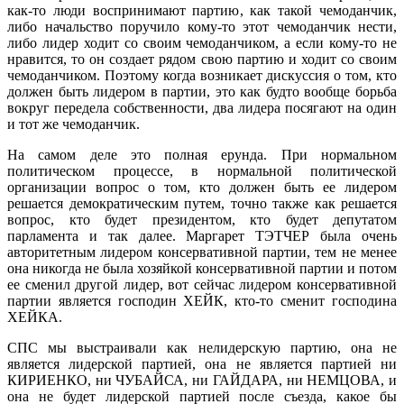
как-то люди воспринимают партию, как такой чемоданчик,
либо начальство поручило кому-то этот чемоданчик нести,
либо лидер ходит со своим чемоданчиком, а если кому-то не
нравится, то он создает рядом свою партию и ходит со своим
чемоданчиком. Поэтому когда возникает дискуссия о том, кто
должен быть лидером в партии, это как будто вообще борьба
вокруг передела собственности, два лидера посягают на один
и тот же чемоданчик.
На самом деле это полная ерунда. При нормальном
политическом процессе, в нормальной политической
организации вопрос о том, кто должен быть ее лидером
решается демократическим путем, точно также как решается
вопрос, кто будет президентом, кто будет депутатом
парламента и так далее. Маргарет ТЭТЧЕР была очень
авторитетным лидером консервативной партии, тем не менее
она никогда не была хозяйкой консервативной партии и потом
ее сменил другой лидер, вот сейчас лидером консервативной
партии является господин ХЕЙК, кто-то сменит господина
ХЕЙКА.
СПС мы выстраивали как нелидерскую партию, она не
является лидерской партией, она не является партией ни
КИРИЕНКО, ни ЧУБАЙСА, ни ГАЙДАРА, ни НЕМЦОВА, и
она не будет лидерской партией после съезда, какое бы