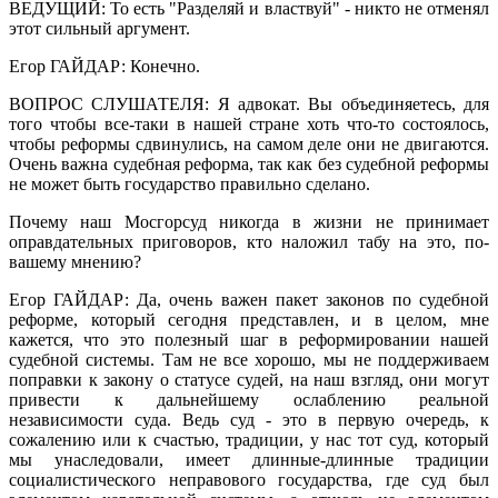
ВЕДУЩИЙ: То есть "Разделяй и властвуй" - никто не отменял
этот сильный аргумент.
Егор ГАЙДАР: Конечно.
ВОПРОС СЛУШАТЕЛЯ: Я адвокат. Вы объединяетесь, для
того чтобы все-таки в нашей стране хоть что-то состоялось,
чтобы реформы сдвинулись, на самом деле они не двигаются.
Очень важна судебная реформа, так как без судебной реформы
не может быть государство правильно сделано.
Почему наш Мосгорсуд никогда в жизни не принимает
оправдательных приговоров, кто наложил табу на это, по-
вашему мнению?
Егор ГАЙДАР: Да, очень важен пакет законов по судебной
реформе, который сегодня представлен, и в целом, мне
кажется, что это полезный шаг в реформировании нашей
судебной системы. Там не все хорошо, мы не поддерживаем
поправки к закону о статусе судей, на наш взгляд, они могут
привести к дальнейшему ослаблению реальной
независимости суда. Ведь суд - это в первую очередь, к
сожалению или к счастью, традиции, у нас тот суд, который
мы унаследовали, имеет длинные-длинные традиции
социалистического неправового государства, где суд был