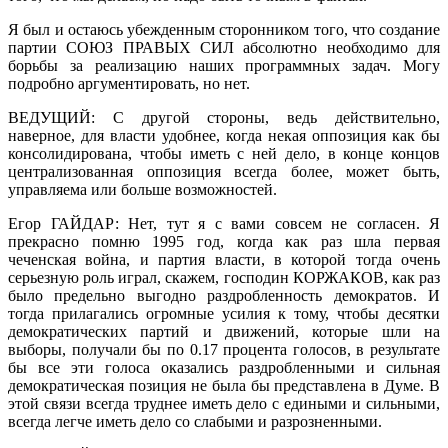
Я был и остаюсь убежденным сторонником того, что создание
партии СОЮЗ ПРАВЫХ СИЛ абсолютно необходимо для
борьбы за реализацию наших программных задач. Могу
подробно аргументировать, но нет.
ВЕДУЩИЙ: С другой стороны, ведь действительно,
наверное, для власти удобнее, когда некая оппозиция как бы
консолидирована, чтобы иметь с ней дело, в конце концов
централизованная оппозиция всегда более, может быть,
управляема или больше возможностей.
Егор ГАЙДАР: Нет, тут я с вами совсем не согласен. Я
прекрасно помню 1995 год, когда как раз шла первая
чеченская война, и партия власти, в которой тогда очень
серьезную роль играл, скажем, господин КОРЖАКОВ, как раз
было предельно выгодно раздробленность демократов. И
тогда прилагались огромные усилия к тому, чтобы десятки
демократических партий и движений, которые шли на
выборы, получали бы по 0.17 процента голосов, в результате
бы все эти голоса оказались раздробленными и сильная
демократическая позиция не была бы представлена в Думе. В
этой связи всегда труднее иметь дело с едиными и сильными,
всегда легче иметь дело со слабыми и разрозненными.