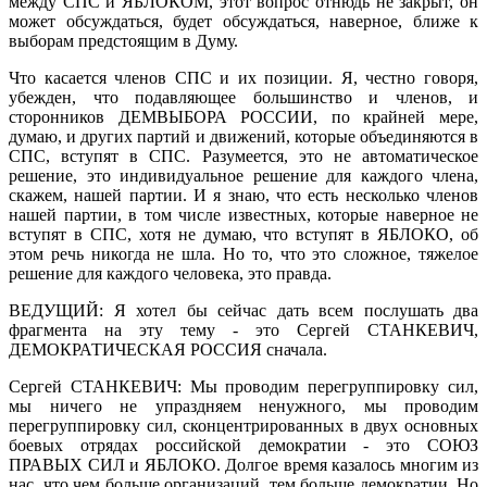
между СПС и ЯБЛОКОМ, этот вопрос отнюдь не закрыт, он
может обсуждаться, будет обсуждаться, наверное, ближе к
выборам предстоящим в Думу.
Что касается членов СПС и их позиции. Я, честно говоря,
убежден, что подавляющее большинство и членов, и
сторонников ДЕМВЫБОРА РОССИИ, по крайней мере,
думаю, и других партий и движений, которые объединяются в
СПС, вступят в СПС. Разумеется, это не автоматическое
решение, это индивидуальное решение для каждого члена,
скажем, нашей партии. И я знаю, что есть несколько членов
нашей партии, в том числе известных, которые наверное не
вступят в СПС, хотя не думаю, что вступят в ЯБЛОКО, об
этом речь никогда не шла. Но то, что это сложное, тяжелое
решение для каждого человека, это правда.
ВЕДУЩИЙ: Я хотел бы сейчас дать всем послушать два
фрагмента на эту тему - это Сергей СТАНКЕВИЧ,
ДЕМОКРАТИЧЕСКАЯ РОССИЯ сначала.
Сергей СТАНКЕВИЧ: Мы проводим перегруппировку сил,
мы ничего не упраздняем ненужного, мы проводим
перегруппировку сил, сконцентрированных в двух основных
боевых отрядах российской демократии - это СОЮЗ
ПРАВЫХ СИЛ и ЯБЛОКО. Долгое время казалось многим из
нас, что чем больше организаций, тем больше демократии. Но