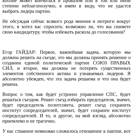
вполне может кончиться и провалом или в той или иной
степени неблагополучно, я имею в виду, что не удастся
выбрать лидера партии.
Не обсуждая сейчас всякого рода мнения и интриги вокруг
этого, я хотел вас спросить: возможно ли, что вы снимете
свою кандидатуру, чтобы избежать раскола до голосования?
Егор ГАЙДАР: Первое, важнейшая задача, которую мы
должны решить на съезде, это мы должны принять решение о
создании единой политической партии СОЮЗ ПРАВЫХ
СИЛ, и второе, мы должны не потерять существенных
элементов собственного актива и узнаваемых лидеров. Я
абсолютно убежден, что эта задача решаема и что она будет
решена.
Вопрос о том, как будет устроено управление СПС, будет
решаться съездом. Решит съезд избирать председателя, значит,
будет председатель политсовета, решит съезд сохранить
институт сопредседателей, значит, будет сохранен институт
сопредседателей. И то, и другое, на мой взгляд, абсолютно
приемлемо и не трагично.
У нас странное немножко сложилось отношение к партии, вот