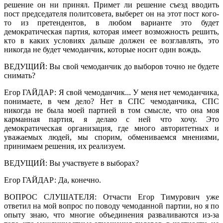
решение он ни принял. Примет ли решение съезд вводить
пост председателя политсовета, выберет он на этот пост кого-
то из претендентов, в любом варианте это будет
демократическая партия, которая имеет возможность решить,
кто в каких условиях дальше должен ее возглавлять, это
никогда не будет чемоданчик, которые носит один вождь.
ВЕДУЩИЙ: Вы свой чемоданчик до выборов точно не будете
снимать?
Егор ГАЙДАР: Я свой чемоданчик... У меня нет чемоданчика,
понимаете, в чем дело? Нет в СПС чемоданчика, СПС
никогда не была моей партией в том смысле, что она моя
карманная партия, я делаю с ней что хочу. Это
демократическая организация, где много авторитетных и
уважаемых людей, мы спорим, обмениваемся мнениями,
принимаем решения, их реализуем.
ВЕДУЩИЙ: Вы участвуете в выборах?
Егор ГАЙДАР: Да, конечно.
ВОПРОС СЛУШАТЕЛЯ: Отчасти Егор Тимурович уже
ответил на мой вопрос по поводу чемоданной партии, но я по
опыту знаю, что многие объединения разваливаются из-за