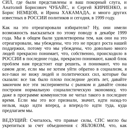
СИЛ, где были представлены и ваш покорный слуга, и
Анатолий Борисович ЧУБАЙС, и Сергей КИРИЕНКО, и
Борис НЕМЦОВ, и Ирина ХАКАМАДА, и много других
известных в РОССИИ политиков и сегодня, в 1999 году.
Как на это отреагировали избиратели? Ну, они имели
возможность высказаться по этому поводу в декабре 1999
года. Мы в общем были удовлетворены тем, как они на это
отреагировали, мы убеждены, что это не предел роста нашей
поддержки, потому что мы убеждены, что довольно много
людей прекрасно понимает, что, собственно, происходило в
РОССИИ в последние годы, прекрасно понимают, какой блок
проблем нам предстоит еще решить, и понимают, что на
самом деле, если мы не хотим уйти обратно в социализм, я
все-таки не вижу людей и политических сил, которые бы
сказали: все так было плохо последние десять лет, давайте
закончим все эти эксперименты с рынком и давайте снова
построим нормальную социалистическую экономику, что
даже в программе коммунистов не читал такого в последнее
время. Если мы это все признали, значит, идти назад-то
нельзя, надо идти вперед, а вперед-то идти туда, куда
предлагаем мы.
ВЕДУЩИЙ: Считалось, что правые силы, СПС могло бы
укрепиться за счет объединения с ЯБЛОКОМ, что, как