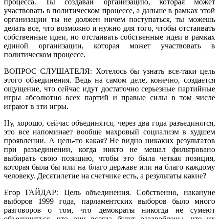
процесса. Ты создавай организацию, которая может
участвовать в политическом процессе, а дальше в рамках этой
организации ты не должен ничем поступаться, ты можешь
делать все, что возможно и нужно для того, чтобы отстаивать
собственные идеи, но отстаивать собственные идеи в рамках
единой организации, которая может участвовать в
политическом процессе.
ВОПРОС СЛУШАТЕЛЯ: Хотелось бы узнать все-таки цель
этого объединения. Ведь на самом деле, конечно, создается
ощущение, что сейчас идут достаточно серьезные партийные
игры абсолютно всех партий и правые силы в том числе
играют в эти игры.
Ну, хорошо, сейчас объединятся, через два года разъединятся,
это все напоминает вообще махровый социализм в худшем
проявлении. А цель-то какая? Не видно никаких результатов
при разъединении, когда никто не мешал фильтровано
выбирать свою позицию, чтобы это была четкая позиция,
которая была бы или на благо державе или на благо каждому
человеку. Десятилетие на счетчике есть, а результаты какие?
Егор ГАЙДАР: Цель объединения. Собственно, накануне
выборов 1999 года, парламентских выборов было много
разговоров о том, что демократы никогда не сумеют
объединиться, что они всегда будут раздроблены, что их