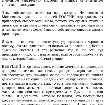
элементом карательной системы, а отнюдь не элементом
системы правосудия.
Это, собственно, ответ на ваш вопрос. Не только в
Московском суде, но и по всей РОССИИ оправдательных
приговоров бывает очень мало, потому что судьи к этому не
привыкли, в крайнем случае они отправляют на доследование
и так далее, очень редко бывают собственно оправдательные
приговоры.
Я думаю, что введение института суда присяжных хорошо и
потому, что это существенная подвижка в практике действия
судебной системы. В тех регионах, где у нас есть суд
присяжных, число оправдательных приговоров похоже на то
число, которое бывает обычно в мире.
ВЕДУЩИЙ: Егор Тимурович, многие заметили за прошедшие
день-два после того, как целых три организации заявили о
самороспуске, что, пожалуй, основной водораздел конфликта
демократов на сегодняшний день - это между, условно говоря,
прагматиками и идеалистами, то есть прагматиками, людьми,
которые полагают, что политики должны, в частности,
максимально общаться с президентом, с Думой, со всеми
силами, и идеалисты, которые полагают, что поступиться
здесь ничем нельзя и такое объединение на сегодняшний день
сегодня преждевременно и невозможно. И вы как раз