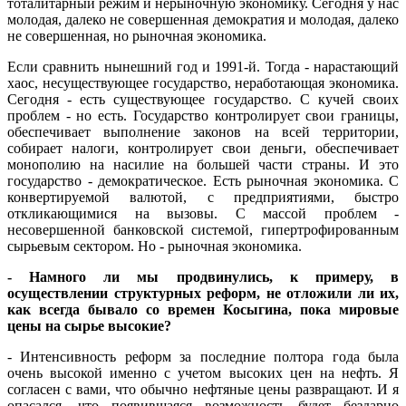
тоталитарный режим и нерыночную экономику. Сегодня у нас
молодая, далеко не совершенная демократия и молодая, далеко
не совершенная, но рыночная экономика.
Если сравнить нынешний год и 1991-й. Тогда - нарастающий
хаос, несуществующее государство, неработающая экономика.
Сегодня - есть существующее государство. С кучей своих
проблем - но есть. Государство контролирует свои границы,
обеспечивает выполнение законов на всей территории,
собирает налоги, контролирует свои деньги, обеспечивает
монополию на насилие на большей части страны. И это
государство - демократическое. Есть рыночная экономика. С
конвертируемой валютой, с предприятиями, быстро
откликающимися на вызовы. С массой проблем -
несовершенной банковской системой, гипертрофированным
сырьевым сектором. Но - рыночная экономика.
- Намного ли мы продвинулись, к примеру, в
осуществлении структурных реформ, не отложили ли их,
как всегда бывало со времен Косыгина, пока мировые
цены на сырье высокие?
- Интенсивность реформ за последние полтора года была
очень высокой именно с учетом высоких цен на нефть. Я
согласен с вами, что обычно нефтяные цены развращают. И я
опасался, что появившаяся возможность будет бездарно