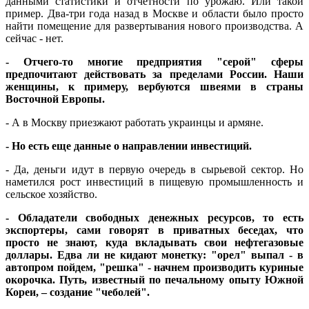
данными статистики и отчетности по урожаю. Или такой
пример. Два-три года назад в Москве и области было просто
найти помещение для развертывания нового производства. А
сейчас - нет.
- Отчего-то многие предприятия "серой" сферы
предпочитают действовать за пределами России. Наши
женщины, к примеру, вербуются швеями в страны
Восточной Европы.
- А в Москву приезжают работать украинцы и армяне.
- Но есть еще данные о направлении инвестиций.
- Да, деньги идут в первую очередь в сырьевой сектор. Но
наметился рост инвестиций в пищевую промышленность и
сельское хозяйство.
- Обладатели свободных денежных ресурсов, то есть
экспортеры, сами говорят в приватных беседах, что
просто не знают, куда вкладывать свои нефтегазовые
доллары. Едва ли не кидают монетку: "орел" выпал - в
автопром пойдем, "решка" - начнем производить куриные
окорочка. Путь, известный по печальному опыту Южной
Кореи, – создание "чеболей".