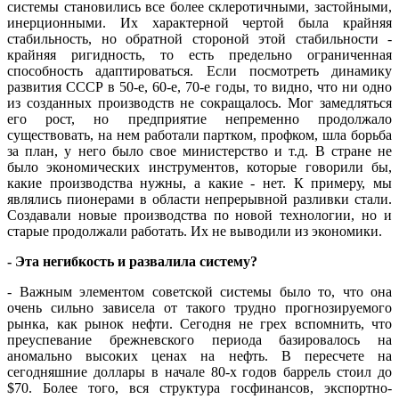
системы становились все более склеротичными, застойными,
инерционными. Их характерной чертой была крайняя
стабильность, но обратной стороной этой стабильности -
крайняя ригидность, то есть предельно ограниченная
способность адаптироваться. Если посмотреть динамику
развития СССР в 50-е, 60-е, 70-е годы, то видно, что ни одно
из созданных производств не сокращалось. Мог замедляться
его рост, но предприятие непременно продолжало
существовать, на нем работали партком, профком, шла борьба
за план, у него было свое министерство и т.д. В стране не
было экономических инструментов, которые говорили бы,
какие производства нужны, а какие - нет. К примеру, мы
являлись пионерами в области непрерывной разливки стали.
Создавали новые производства по новой технологии, но и
старые продолжали работать. Их не выводили из экономики.
- Эта негибкость и развалила систему?
- Важным элементом советской системы было то, что она
очень сильно зависела от такого трудно прогнозируемого
рынка, как рынок нефти. Сегодня не грех вспомнить, что
преуспевание брежневского периода базировалось на
аномально высоких ценах на нефть. В пересчете на
сегодняшние доллары в начале 80-х годов баррель стоил до
$70. Более того, вся структура госфинансов, экспортно-