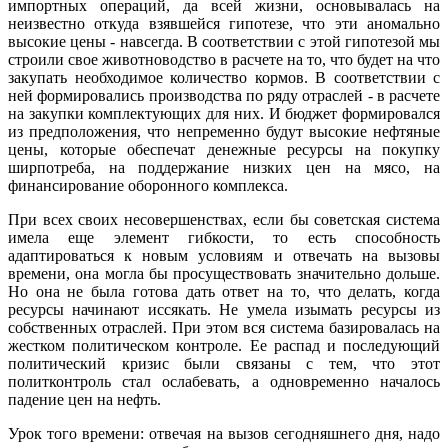
импортных операций, да всей жизни, основывалась на
неизвестно откуда взявшейся гипотезе, что эти аномально
высокие цены - навсегда. В соответствии с этой гипотезой мы
строили свое животноводство в расчете на то, что будет на что
закупать необходимое количество кормов. В соответствии с
ней формировались производства по ряду отраслей - в расчете
на закупки комплектующих для них. И бюджет формировался
из предположения, что непременно будут высокие нефтяные
цены, которые обеспечат денежные ресурсы на покупку
ширпотреба, на поддержание низких цен на мясо, на
финансирование оборонного комплекса.
При всех своих несовершенствах, если бы советская система
имела еще элемент гибкости, то есть способность
адаптироваться к новым условиям и отвечать на вызовы
времени, она могла бы просуществовать значительно дольше.
Но она не была готова дать ответ на то, что делать, когда
ресурсы начинают иссякать. Не умела изымать ресурсы из
собственных отраслей. При этом вся система базировалась на
жестком политическом контроле. Ее распад и последующий
политический кризис были связаны с тем, что этот
политконтроль стал ослабевать, а одновременно началось
падение цен на нефть.
Урок того времени: отвечая на вызов сегодняшнего дня, надо