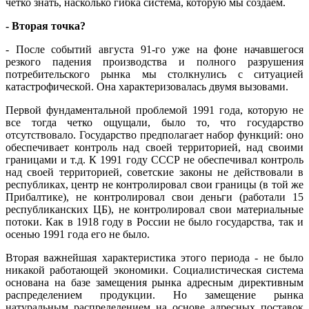
четко знать, насколько гибка система, которую мы создаем.
- Вторая точка?
- После событий августа 91-го уже на фоне начавшегося
резкого падения производства и полного разрушения
потребительского рынка мы столкнулись с ситуацией
катастрофической. Она характеризовалась двумя вызовами.
Первой фундаментальной проблемой 1991 года, которую не
все тогда четко ощущали, было то, что государство
отсутствовало. Государство предполагает набор функций: оно
обеспечивает контроль над своей территорией, над своими
границами и т.д. К 1991 году СССР не обеспечивал контроль
над своей территорией, советские законы не действовали в
республиках, центр не контролировал свои границы (в той же
Прибалтике), не контролировал свои деньги (работали 15
республиканских ЦБ), не контролировал свои материальные
потоки. Как в 1918 году в России не было государства, так и
осенью 1991 года его не было.
Вторая важнейшая характеристика этого периода - не было
никакой работающей экономики. Социалистическая система
основана на базе замещения рынка адресным директивным
распределением продукции. Но замещение рынка
натуральным распределением на основе адресных поставок