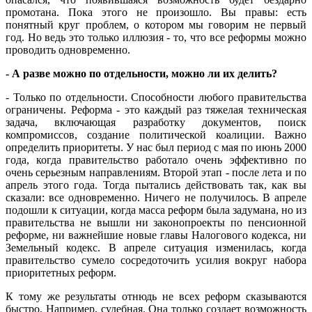
промотана. Пока этого не произошло. Вы правы: есть
понятный круг проблем, о котором мы говорим не первый
год. Но ведь это только иллюзия - то, что все реформы можно
проводить одновременно.
- А разве можно по отдельности, можно ли их делить?
- Только по отдельности. Способности любого правительства
ограничены. Реформа - это каждый раз тяжелая техническая
задача, включающая разработку документов, поиск
компромиссов, создание политической коалиции. Важно
определить приоритеты. У нас был период с мая по июнь 2000
года, когда правительство работало очень эффективно по
очень серьезным направлениям. Второй этап - после лета и по
апрель этого года. Тогда пытались действовать так, как вы
сказали: все одновременно. Ничего не получилось. В апреле
подошли к ситуации, когда масса реформ была задумана, но из
правительства не вышли ни законопроекты по пенсионной
реформе, ни важнейшие новые главы Налогового кодекса, ни
Земельный кодекс. В апреле ситуация изменилась, когда
правительство сумело сосредоточить усилия вокруг набора
приоритетных реформ.
К тому же результаты отнюдь не всех реформ сказываются
быстро. Например, судебная. Она только создает возможность