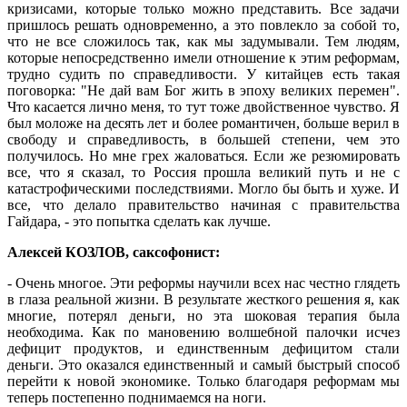
кризисами, которые только можно представить. Все задачи
пришлось решать одновременно, а это повлекло за собой то,
что не все сложилось так, как мы задумывали. Тем людям,
которые непосредственно имели отношение к этим реформам,
трудно судить по справедливости. У китайцев есть такая
поговорка: "Не дай вам Бог жить в эпоху великих перемен".
Что касается лично меня, то тут тоже двойственное чувство. Я
был моложе на десять лет и более романтичен, больше верил в
свободу и справедливость, в большей степени, чем это
получилось. Но мне грех жаловаться. Если же резюмировать
все, что я сказал, то Россия прошла великий путь и не с
катастрофическими последствиями. Могло бы быть и хуже. И
все, что делало правительство начиная с правительства
Гайдара, - это попытка сделать как лучше.
Алексей КОЗЛОВ, саксофонист:
- Очень многое. Эти реформы научили всех нас честно глядеть
в глаза реальной жизни. В результате жесткого решения я, как
многие, потерял деньги, но эта шоковая терапия была
необходима. Как по мановению волшебной палочки исчез
дефицит продуктов, и единственным дефицитом стали
деньги. Это оказался единственный и самый быстрый способ
перейти к новой экономике. Только благодаря реформам мы
теперь постепенно поднимаемся на ноги.