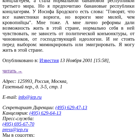
концлагерем, а стала нормальной банановой республикой
третьего мира. Но я предпочитаю банановые республики
концлагерям. У Иосифа Бродского есть слова: "Говорят, что
все наместники ворюги, но ворюги мне милей, чем
кровопийцы". Мне тоже. А мне лично реформы дали
возможность жить в этой стране, нормально себя в ней
чувствовать, не зависеть от политической конъюнктуры, от
чиновников, от господствующей идеологии. И не стоять
перед выбором: мимикрировать или эмигрировать. Я могу
жить в этой стране.
Опубликовано в:
Известия
13 Ноября 2001 [15:58],
читать →
Адрес: 125993, Россия, Москва,
Газетный пер., д. 3-5, стр. 1
E-mail:
info@iep.ru
Секретариат Дирекции:
(495) 629-47-13
Канцелярия:
(495) 629-64-13
Пресс-служба:
(495) 695-67-70
press@iep.ru
Мы в соцсетях: