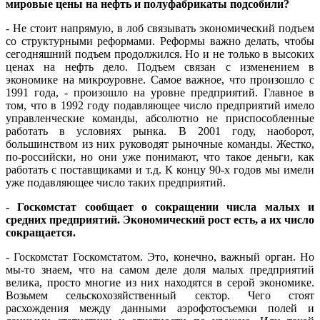
мировые цены на нефть и полуфабрикаты подсобили?
- Не стоит напрямую, в лоб связывать экономический подъем
со структурными реформами. Реформы важно делать, чтобы
сегодняшний подъем продолжился. Но и не только в высоких
ценах на нефть дело. Подъем связан с изменением в
экономике на микроуровне. Самое важное, что произошло с
1991 года, - произошло на уровне предприятий. Главное в
том, что в 1992 году подавляющее число предприятий имело
управленческие команды, абсолютно не приспособленные
работать в условиях рынка. В 2001 году, наоборот,
большинством из них руководят рыночные команды. Жестко,
по-российски, но они уже понимают, что такое деньги, как
работать с поставщиками и т.д. К концу 90-х годов мы имели
уже подавляющее число таких предприятий.
- Госкомстат сообщает о сокращении числа малых и
средних предприятий. Экономический рост есть, а их число
сокращается.
- Госкомстат Госкомстатом. Это, конечно, важный орган. Но
мы-то знаем, что на самом деле доля малых предприятий
велика, просто многие из них находятся в серой экономике.
Возьмем сельскохозяйственный сектор. Чего стоят
расхождения между данными аэрофотосъемки полей и