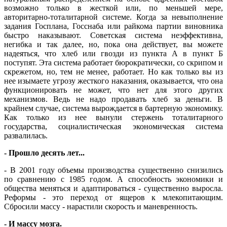
возможно только в жесткой или, по меньшей мере,
авторитарно-тоталитарной системе. Когда за невыполнение
задания Госплана, Госснаба или райкома партии виновника
быстро наказывают. Советская система неэффективна,
негибка и так далее, но, пока она действует, вы можете
надеяться, что хлеб или гвозди из пункта А в пункт Б
поступят. Эта система работает бюрократически, со скрипом и
скрежетом, но, тем не менее, работает. Но как только вы из
нее изымаете угрозу жесткого наказания, оказывается, что она
функционировать не может, что нет для этого других
механизмов. Ведь не надо продавать хлеб за деньги. В
крайнем случае, система вырождается в бартерную экономику.
Как только из нее вынули стержень тоталитарного
государства, социалистическая экономическая система
развалилась.
- Прошло десять лет...
- В 2001 году объемы производства существенно снизились
по сравнению с 1985 годом. А способность экономики и
общества меняться и адаптироваться - существенно выросла.
Реформы - это переход от ящеров к млекопитающим.
Сбросили массу - нарастили скорость и маневренность.
- И массу мозга.