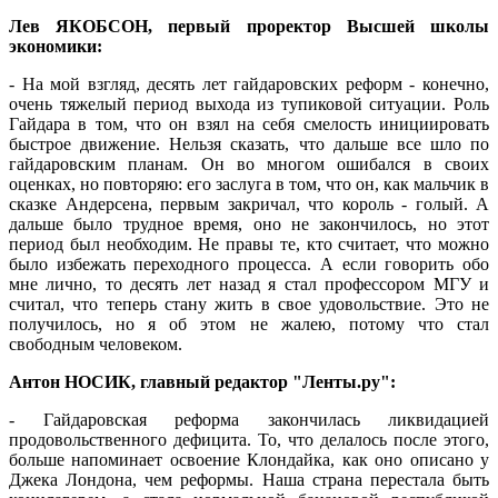
Лев ЯКОБСОН, первый проректор Высшей школы
экономики:
- На мой взгляд, десять лет гайдаровских реформ - конечно,
очень тяжелый период выхода из тупиковой ситуации. Роль
Гайдара в том, что он взял на себя смелость инициировать
быстрое движение. Нельзя сказать, что дальше все шло по
гайдаровским планам. Он во многом ошибался в своих
оценках, но повторяю: его заслуга в том, что он, как мальчик в
сказке Андерсена, первым закричал, что король - голый. А
дальше было трудное время, оно не закончилось, но этот
период был необходим. Не правы те, кто считает, что можно
было избежать переходного процесса. А если говорить обо
мне лично, то десять лет назад я стал профессором МГУ и
считал, что теперь стану жить в свое удовольствие. Это не
получилось, но я об этом не жалею, потому что стал
свободным человеком.
Антон НОСИК, главный редактор "Ленты.ру":
- Гайдаровская реформа закончилась ликвидацией
продовольственного дефицита. То, что делалось после этого,
больше напоминает освоение Клондайка, как оно описано у
Джека Лондона, чем реформы. Наша страна перестала быть