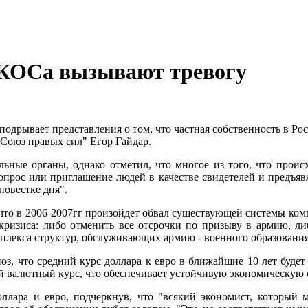
ЮКОСа вызывают тревогу
дрывает представления о том, что частная собственность в Рос
Союз правых сил" Егор Гайдар.
ельные органы, однако отметил, что многое из того, что прои
допрос или приглашение людей в качестве свидетелей и предъявл
 повестке дня".
 что в 2006-2007гг произойдет обвал существующей системы ком
 кризиса: либо отменить все отсрочки по призыву в армию, л
мплекса структур, обслуживающих армию - военного образования
оз, что средний курс доллара к евро в ближайшие 10 лет будет 
ий валютный курс, что обеспечивает устойчивую экономическую 
оллара и евро, подчеркнув, что "всякий экономист, который м