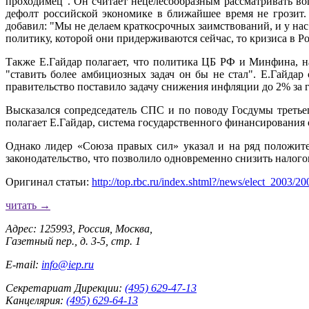
проходимец". Он считает нецелесообразным рассматривать воп
дефолт российской экономике в ближайшее время не грозит. 
добавил: "Мы не делаем краткосрочных заимствований, и у на
политику, которой они придерживаются сейчас, то кризиса в Ро
Также Е.Гайдар полагает, что политика ЦБ РФ и Минфина, на
"ставить более амбициозных задач он бы не стал". Е.Гайда
правительство поставило задачу снижения инфляции до 2% за г
Высказался сопредседатель СПС и по поводу Госдумы третьег
полагает Е.Гайдар, система государственного финансирования 
Однако лидер «Союза правых сил» указал и на ряд положите
законодательство, что позволило одновременно снизить налого
Оригинал статьи:
http://top.rbc.ru/index.shtml?/news/elect_2003/
читать →
Адрес: 125993, Россия, Москва,
Газетный пер., д. 3-5, стр. 1
E-mail:
info@iep.ru
Секретариат Дирекции:
(495) 629-47-13
Канцелярия:
(495) 629-64-13