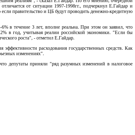
ешним реалиям", - сказал Е.Гайдар. По его мнению, очередной
отличается от ситуации 1997-1998гг., подчеркнул Е.Гайдар и
о если правительство и ЦБ будут проводить денежно-кредитную
% в течение 3 лет, вполне реальна. При этом он заявил, что
 2% в год, учитывая реалии российской экономики. "Если бы
еского роста", - отметил Е.Гайдар.
ия эффективности расходования государственных средств. Как
рьезных изменениях".
 что депутаты приняли "ряд разумных изменений в налоговое