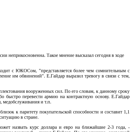
сии неприкосновенна. Такое мнение высказал сегодня в ходе
сходит с ЮКОСом, "представляется более чем сомнительным с
ение им обвинений". Е.Гайдар выразил тревогу в связи с тем,
плектования вооруженных сил. По его словам, к данному сроку
ибо быстро перевести армию на контрактную основу. Е.Гайдар
, медобслуживания и т.п.
близок к паритету покупательской способности и составит 1,1
ситуацию в стране.
ожет назвать курс доллара и евро на ближайшие 2-3 года, -