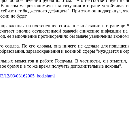
рос об обеспечении рубля золотом. "Это не соответствует нын
В целом макроэкономическая ситуация в стране устойчивая и 
с сейчас нет бюджетного дефицита". При этом он подчеркнул, чт
ссии не будет.
правленная на постепенное снижение инфляции в стране до 5-6
р считает вполне осуществимой задачей снижение инфляции на
од, ее выполнение противоречило бы задаче увеличения экономич
о созыва. По его словам, она ничего не сделала для повышен
образования, здравоохранения и военной сферы "нуждается в се
льных моментов в работе Госдумы. В частности, он отметил,
вое бремя и в то же время получать дополнительные доходы".
2003/12/03/03162005_bod.shtml