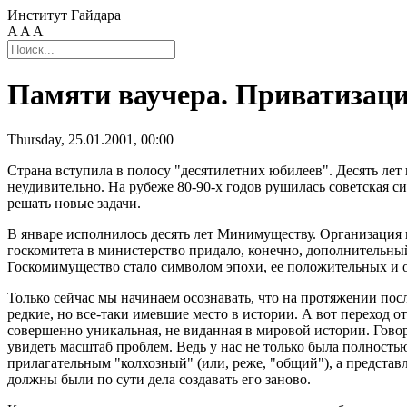
Институт Гайдара
A
A
A
Памяти ваучера. Приватизация
Thursday, 25.01.2001, 00:00
Страна вступила в полосу "десятилетних юбилеев". Десять лет
неудивительно. На рубеже 80-90-х годов рушилась советская 
решать новые задачи.
В январе исполнилось десять лет Минимуществу. Организация 
госкомитета в министерство придало, конечно, дополнительны
Госкомимущество стало символом эпохи, ее положительных и от
Только сейчас мы начинаем осознавать, что на протяжении по
редкие, но все-таки имевшие место в истории. А вот переход о
совершенно уникальная, не виданная в мировой истории. Говор
увидеть масштаб проблем. Ведь у нас не только была полность
прилагательным "колхозный" (или, реже, "общий"), а представл
должны были по сути дела создавать его заново.