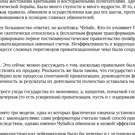
жена жестокими критиками и восторженными почитателями. Здесь
тической борьбы. Было много глупости и много мудрости. И то, 
как правило, обвиняли в осуществлении как раз тех шагов, про
овившимися в позицию главных обвинителей.
ее большинство ответит, не колеблясь: Чубайс. Кто-то упомянет 
йне скептически относились к бесплатным формам трансформаци
формировано первое посткоммунистическое правительство (ноябр
риватизационных именных счетов. Неэффективность и коррупцио
процессе сложных переговоров приватизационные чеки были сох
ой. Это сейчас можно рассуждать о том, насколько правильнее б
влять их продажу. Реальность же была такова, что государство 
не бурно шли процессы спонтанной приватизации, руководители 
енность за результаты их деятельности полностью оставалась на 
трого ухода государства из экономики, а, напротив, попыткой го
черная (то есть ускоренная) приватизация, пусть и с издержкам
ято три модели, одна из которых фактически означала установл
сса с законодателями: сами реформаторы считали такой способ
последствии, однако именно Чубайса обвинили в низкой эффекти
коммунистических реформаторов было бы неверно и с историчес