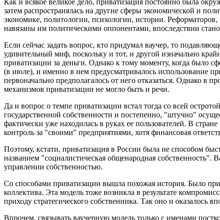
Как и всякое великое дело, приватизация постоянно была окру
затем распространялась на другие сферы экономической и поли
экономике, политологии, психологии, истории. Реформаторов, 
навязаны им политическими оппонентами, впоследствии стан
Если сейчас задать вопрос, кто придумал ваучер, то подавляющ
удивительный миф, поскольку и тот, и другой изначально кра
приватизации за деньги. Однако к тому моменту, когда было с
(в июле), и именно в нем предусматривалось использование п
первоначально предполагалось от него отказаться. Однако в 
механизмов приватизации не могло быть и речи.
Да и вопрос о темпе приватизации встал тогда со всей острот
государственной собственности и постепенно, "штучно" осущест
фактически уже находилась в руках ее пользователей. В стра
контроль за "своими" предприятиями, хотя финансовая ответств
Поэтому, кстати, приватизация в России была не способом быс
названием "социалистическая общенародная собственность". Вау
управлении собственностью.
Со способами приватизации вышла похожая история. Было прин
коллектива. Эта модель тоже возникла в результате компроми
приходу стратегического собственника. Так оно и оказалось в
Впрочем, связывать ваучерную модель только с именами пост