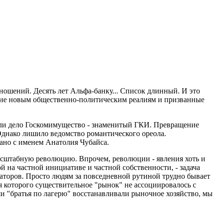
ношений. Десять лет Альфа-банку... Список длинный. И это
ающие новым общественно-политическим реалиям и призванные
о ли дело Госкомимущество - знаменитый ГКИ. Превращение
Однако лишило ведомство романтического ореола.
зано с именем Анатолия Чубайса.
масштабную революцию. Впрочем, революции - явления хоть и
й на частной инициативе и частной собственности, - задача
заторов. Просто людям за повседневной рутиной трудно бывает
я которого существительное "рынок" не ассоциировалось с
ши "братья по лагерю" восстанавливали рыночное хозяйство, мы