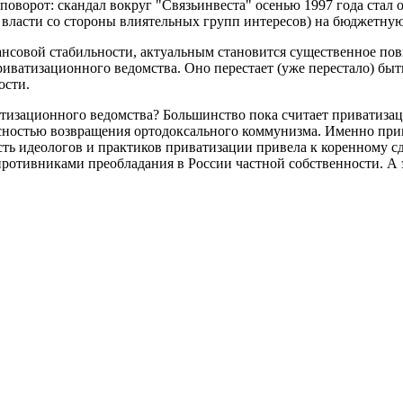
поворот: скандал вокруг "Связьинвеста" осенью 1997 года стал 
власти со стороны влиятельных групп интересов) на бюджетную
инансовой стабильности, актуальным становится существенное 
ватизационного ведомства. Оно перестает (уже перестало) быт
ости.
атизационного ведомства? Большинство пока считает приватизац
сностью возвращения ортодоксального коммунизма. Именно при
ть идеологов и практиков приватизации привела к коренному сдв
ротивниками преобладания в России частной собственности. А 