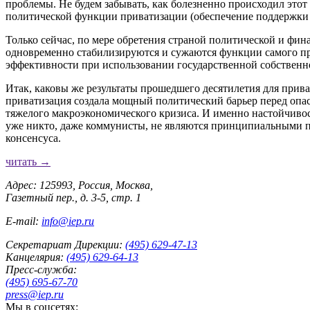
проблемы. Не будем забывать, как болезненно происходил этот 
политической функции приватизации (обеспечение поддержки 
Только сейчас, по мере обретения страной политической и ф
одновременно стабилизируются и сужаются функции самого при
эффективности при использовании государственной собственн
Итак, каковы же результаты прошедшего десятилетия для прив
приватизация создала мощный политический барьер перед опа
тяжелого макроэкономического кризиса. И именно настойчивос
уже никто, даже коммунисты, не являются принципиальными п
консенсуса.
читать →
Адрес: 125993, Россия, Москва,
Газетный пер., д. 3-5, стр. 1
E-mail:
info@iep.ru
Секретариат Дирекции:
(495) 629-47-13
Канцелярия:
(495) 629-64-13
Пресс-служба:
(495) 695-67-70
press@iep.ru
Мы в соцсетях: