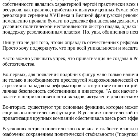
собственности являлись характерной чертой практически все
ресурсов, как правило, прибегало к выпуску ценных бумаг, об
революции середины XVII века и Великой французской революц
немедленно продали бумаги по дешевке финансовым дельцам, к
условиях политической нестабильности быстро падала, однако 
поддержку революционным властям. Но, увы, обвинения в несп
Пишу это не для того, чтобы оправдать отечественных реформа
Просто хочу подчеркнуть, что при всей уникальности и масшт
Часто можно услышать упрек, что приватизация не создала в Р
обстоятельства.
Во-первых, для появления подобных фигур мало только наличи
не только в необходимости пресловутой макроэкономической с
агрессивно нападая на реформаторов за отсутствие инвестиций.
личная безопасность собственника и инвестора. "А как насчет 
власти о неприкосновенности вкладов, актуален и для постко
Во-вторых, существуют три основные функции, которые может
социально-политическая функции. В условиях политической ст
приватизация крупных компаний обеспечивала здесь рост эфф
В условиях острого политического кризиса и слабости власти 
озабочены сохранением политической стабильности ("покупко