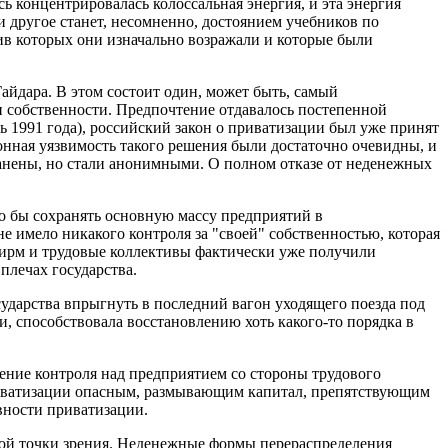
 концентрировалась колоссальная энергия, и эта энергия
и другое станет, несомненно, достоянием учебников по
тив которых они изначально возражали и которые были
Гайдара. В этом состоит один, может быть, самый
и собственности. Предпочтение отдавалось постепенной
ь 1991 года), российский закон о приватизации был уже принят
нная уязвимость такого решения были достаточно очевидны, и
ранены, но стали анонимными. О полном отказе от неденежных
ыло бы сохранять основную массу предприятий в
не имело никакого контроля за "своей" собственностью, которая
фирм и трудовые коллективы фактически уже получили
плечах государства.
сударства впрыгнуть в последний вагон уходящего поезда под
и, способствовала восстановлению хоть какого-то порядка в
ение контроля над предприятием со стороны трудового
 приватизации опасным, размывающим капитал, препятствующим
вности приватизации.
кой точки зрения. Неденежные формы перераспределения