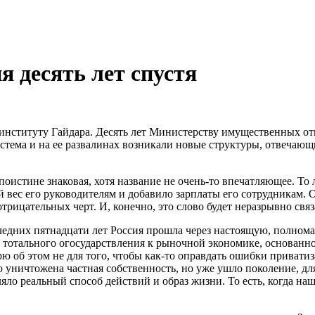
 десять лет спустя
 институту Гайдара. Десять лет Министерству имущественных от
система и на ее развалинах возникали новые структуры, отвеч
поистине знаковая, хотя название не очень-то впечатляющее. Т
й вес его руководителям и добавило зарплаты его сотрудникам. 
рицательных черт. И, конечно, это слово будет неразрывно свя
следних пятнадцати лет Россия прошла через настоящую, полно
т тотального огосударствления к рыночной экономике, основанно
ю об этом не для того, чтобы как-то оправдать ошибки привати
ю уничтожена частная собственность, но уже ушло поколение, дл
яло реальный способ действий и образ жизни. То есть, когда на