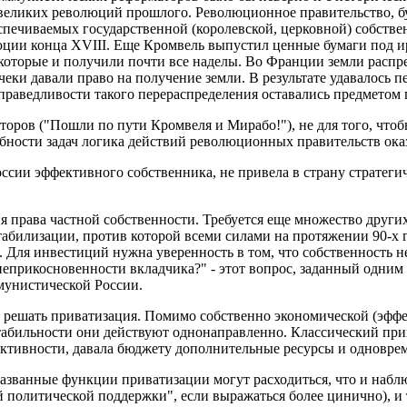
х великих революций прошлого. Революционное правительство, 
еспечиваемых государственной (королевской, церковной) собств
ии конца XVIII. Еще Кромвель выпустил ценные бумаги под ирл
оторые и получили почти все наделы. Во Франции земли распре
чеки давали право на получение земли. В результате удавалось 
раведливости такого перераспределения оставались предметом 
торов ("Пошли по пути Кромвеля и Мирабо!"), не для того, чтоб
абности задач логика действий революционных правительств ока
оссии эффективного собственника, не привела в страну стратеги
я права частной собственности. Требуется еще множество други
табилизации, против которой всеми силами на протяжении 90-х
 Для инвестиций нужна уверенность в том, что собственность не
неприкосновенности вкладчика?" - этот вопрос, заданный одним 
ммунистической России.
 решать приватизация. Помимо собственно экономической (эффе
абильности они действуют однонаправленно. Классический прим
ективности, давала бюджету дополнительные ресурсы и одновре
названные функции приватизации могут расходиться, что и набл
й политической поддержки", если выражаться более цинично), 