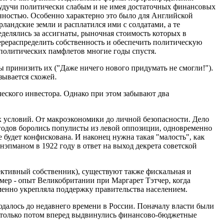
будучи политически слабым и не имея достаточных финансовых
енностью. Особенно характерно это было для Английской
андские земли и расплатился ими с солдатами, а те
делялись за ассигнаты, рыночная стоимость которых в
перераспределить собственность и обеспечить политическую
политических памфлетов многие годы спустя.
ы принизить их ("Даже ничего нового придумать не смогли!").
зывается схожей.
ческого инвестора. Однако при этом забывают два
х условий. От макроэкономики до личной безопасности. Дело
 годов боролись популисты из левой оппозиции, одновременно
 будет конфискована. И наконец нужна такая "малость", как
нэпманом в 1922 году в ответ на выход декрета советской
ктивный собственник), существуют также фискальная и
ер - опыт Великобритании при Маргарет Тэтчер, когда
менно укрепляла поддержку правительства населением.
юдалось до недавнего времени в России. Поначалу власти были
и только потом вперед выдвинулись финансово-бюджетные