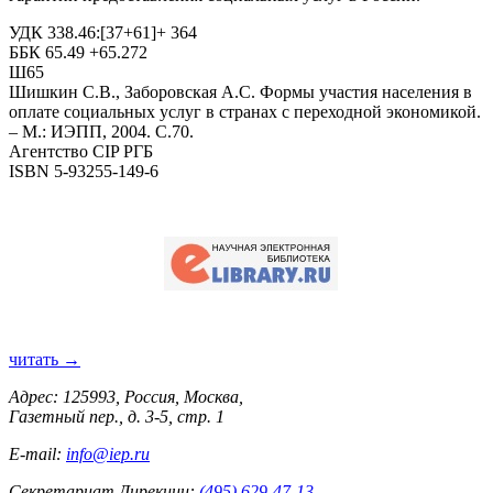
УДК 338.46:[37+61]+ 364
ББК 65.49 +65.272
Ш65
Шишкин С.В., Заборовская А.С. Формы участия населения в
оплате социальных услуг в странах с переходной экономикой.
– М.: ИЭПП, 2004. С.70.
Агентство CIP РГБ
ISBN 5-93255-149-6
читать →
Адрес: 125993, Россия, Москва,
Газетный пер., д. 3-5, стр. 1
E-mail:
info@iep.ru
Секретариат Дирекции:
(495) 629-47-13