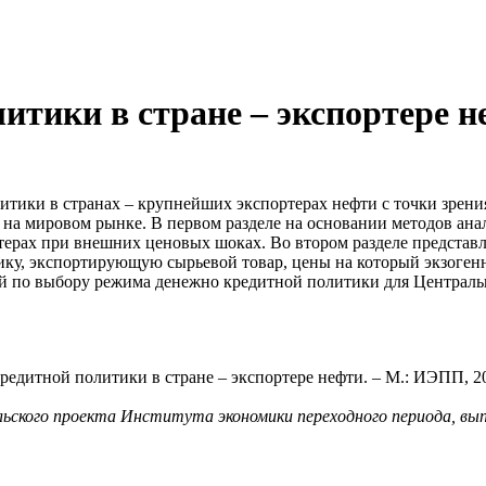
итики в стране – экспортере 
итики в странах – крупнейших экспортерах нефти с точки зрен
на мировом рынке. В первом разделе на основании методов ана
ерах при внешних ценовых шоках. Во втором разделе представл
у, экспортирующую сырьевой товар, цены на который экзогенно
й по выбору режима денежно кредитной политики для Центральн
едитной политики в стране – экспортере нефти. – М.: ИЭПП, 20
ьского проекта Института экономики переходного периода, вып