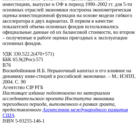
инвестициях, выпуске и ОФ в период 1990–2002 гг. для 5-ти
основных отраслей экономики построена эконометрическая
оценка инвестиционной функции на основе модели гибкого
акселератора в двух вариантах. В первом в качестве
показателей объема основных фондов использовались
официальные данные об их балансовой стоимости, во втором
– полученные в работе оценки пригодных к эксплуатации
основных фондов.
УДК 330.522.2(470+571)
ББК 65.9(2Рос)-571
В76
Воскобойников И.Б. Нерыночный капитал и его влияние на
динамику инве-стиций в российской экономике. – М.: ИЭПП,
2004. С. 90
Агентство CIP РГБ
Настоящее издание подготовлено по материалам
исследовательского проекта Института экономики
переходного периода, выполненного в рамках гранта,
предоставленного
Агентством международного развития
США
.
ISBN 5-93255-146-1