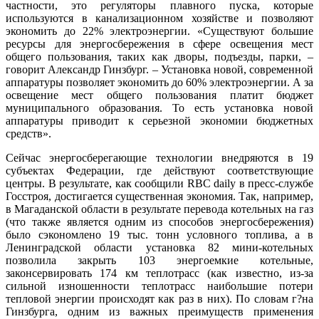
частности, это регуляторы плавного пуска, которые
используются в канализационном хозяйстве и позволяют
экономить до 22% электроэнергии. «Существуют большие
ресурсы для энергосбережения в сфере освещения мест
общего пользования, таких как дворы, подъезды, парки, –
говорит Александр Гинзбург. – Установка новой, современной
аппаратуры позволяет экономить до 60% электроэнергии. А за
освещение мест общего пользования платит бюджет
муниципального образования. То есть установка новой
аппаратуры приводит к серьезной экономии бюджетных
средств».
Сейчас энергосберегающие технологии внедряются в 19
субъектах Федерации, где действуют соответствующие
центры. В результате, как сообщили RBC daily в пресс-службе
Госстроя, достигается существенная экономия. Так, например,
в Магаданской области в результате перевода котельных на газ
(что также является одним из способов энергосбережения)
было сэкономлено 19 тыс. тонн условного топлива, а в
Ленинградской области установка 82 мини-котельных
позволила закрыть 103 энергоемкие котельные,
законсервировать 174 км теплотрасс (как известно, из-за
сильной изношенности теплотрасс наибольшие потери
тепловой энергии происходят как раз в них). По словам г?на
Гинзбурга, одним из важных преимуществ применения