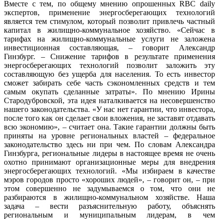
Вместе с тем, по общему мнению опрошенных RBC daily
экспертов, применение энергосберегающих технологий
является тем стимулом, который позволит привлечь частный
капитал в жилищно-коммунальное хозяйство. «Сейчас в
тарифах на жилищно-коммунальные услуги не заложена
инвестиционная составляющая, – говорит Александр
Гинзбург. – Снижение тарифов в результате применения
энергосберегающих технологий позволит заложить эту
составляющую без ущерба для населения. То есть инвестор
сможет забирать себе часть сэкономленных средств и тем
самым окупать сделанные затраты». По мнению Ирины
Стародубровской, эта идея наталкивается на несовершенство
нашего законодательства. «У нас нет гарантии, что инвестора,
после того как он сделает свои вложения, не заставят отдавать
всю экономию», – считает она. Такие гарантии должны быть
приняты на уровне региональных властей – федеральное
законодательство здесь ни при чем. По словам Александра
Гинзбурга, региональные лидеры в настоящее время не очень
охотно принимают организационные меры для внедрения
энергосберегающих технологий. «Мы избираем в качестве
мэров городов просто «хороших людей», – говорит он, – при
этом совершенно не задумываемся о том, что они не
разбираются в жилищно-коммунальном хозяйстве. Наша
задача – вести разъяснительную работу, объяснять
региональным и муниципальным лидерам, в чем