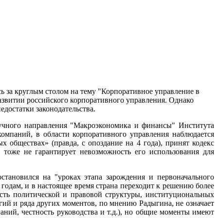
ь за круглым столом на тему "Корпоративное управление в
развитии российского корпоративного управления. Однако
едостатки законодательства.
аучного направления "Макроэкономика и финансы" Института
компаний, в области корпоративного управления наблюдается
 обществах» (правда, с опоздание на 4 года), принят кодекс
 тоже не гарантирует невозможность его использования для
становился на "уроках этапа зарождения и первоначального
годам, и в настоящее время страна переходит к решению более
ость политической и правовой структуры, институциональных
гий и ряда других моментов, по мнению Радыгина, не означает
аний, честность руководства и т.д.), но общие моменты имеют