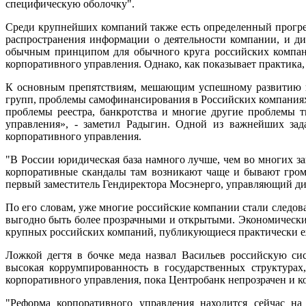
специфическую оболочку".
Среди крупнейших компаний также есть определенный прогрес
распространения информации о деятельности компании, и ди
обычным принципом для обычного круга российских компани
корпоративного управления. Однако, как показывает практика,
К основным препятствиям, мешающим успешному развитию ко
групп, проблемы самофинансирования в Российских компаниях, 
проблемы реестра, банкротства и многие другие проблемы 
управления», - заметил Радыгин. Одной из важнейших зада
корпоративного управления.
"В России юридическая база намного лучше, чем во многих за
корпоративные скандалы там возникают чаще и бывают громч
первый заместитель Гендиректора Мосэнерго, управляющий ди
По его словам, уже многие российские компании стали следо
выгодно быть более прозрачными и открытыми. Экономически 
крупных российских компаний, публикующиеся практически е
Ложкой дегтя в бочке меда назвал Васильев российскую си
высокая коррумпированность в государственных структурах,
корпоративного управления, пока Центробанк непрозрачен и 
"Реформа корпоративного управления находится сейчас на