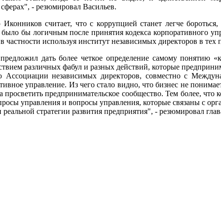
сферах", - резюмировал Васильев.
Иконников считает, что с коррупцией станет легче бороться,
 было бы логичным после принятия кодекса корпоративного уп
в частности используя институт независимых директоров в тех п
 предложил дать более четкое определение самому понятию «
ствием различных фабул и разных действий, которые предпринимаю
ию Ассоциации независимых директоров, совместно с Междун
тивное управление. Из чего стало видно, что бизнес не понимае
ла просветить предпринимательское сообщество. Тем более, что к
опросы управления и вопросы управления, которые связаны с ор
и реальной стратегии развития предприятия", - резюмировал гла