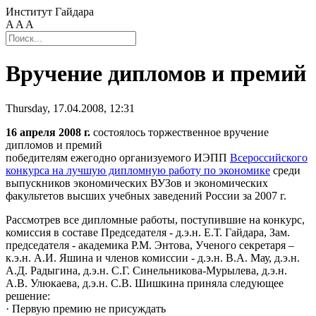
Институт Гайдара
A
A
A
Вручение дипломов и премий
Thursday, 17.04.2008, 12:31
16 апреля 2008 г.
состоялось торжественное вручение
дипломов и премий
победителям ежегодно организуемого ИЭПП
Всероссийского
конкурса на лучшую дипломную работу по экономике
среди
выпускников экономических ВУЗов и экономических
факультетов высших учебных заведений России за 2007 г.
Рассмотрев все дипломные работы, поступившие на конкурс,
комиссия в составе Председателя - д.э.н. Е.Т. Гайдара, Зам.
председателя - академика Р.М. Энтова, Ученого секретаря –
к.э.н. А.И. Яшина и членов комиссии - д.э.н. В.А. Мау, д.э.н.
А.Д. Радыгина, д.э.н. С.Г. Синельникова-Мурылева, д.э.н.
А.В. Улюкаева, д.э.н. С.В. Шишкина приняла следующее
решение:
· Первую премию не присуждать