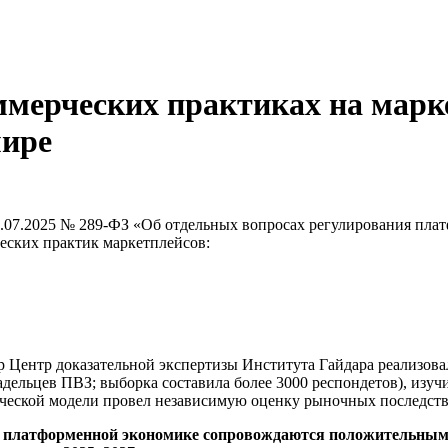
мерческих практиках на марк
мире
1.07.2025 № 289-ФЗ «Об отдельных вопросах регулирования пла
еских практик маркетплейсов:
р Центр доказательной экспертизы Института Гайдара реализов
адельцев ПВЗ; выборка составила более 3000 респондетов), изу
енческой модели провел независимую оценку рыночных последст
 о платформенной экономике сопровождаются положительны