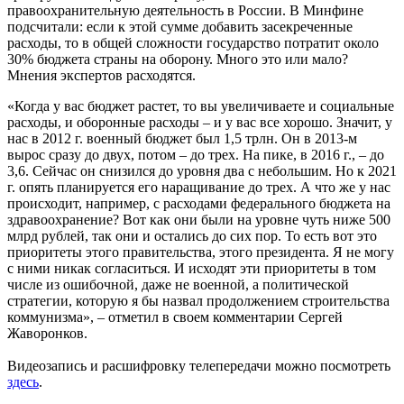
правоохранительную деятельность в России. В Минфине
подсчитали: если к этой сумме добавить засекреченные
расходы, то в общей сложности государство потратит около
30% бюджета страны на оборону. Много это или мало?
Мнения экспертов расходятся.
«Когда у вас бюджет растет, то вы увеличиваете и социальные
расходы, и оборонные расходы – и у вас все хорошо. Значит, у
нас в 2012 г. военный бюджет был 1,5 трлн. Он в 2013-м
вырос сразу до двух, потом – до трех. На пике, в 2016 г., – до
3,6. Сейчас он снизился до уровня два с небольшим. Но к 2021
г. опять планируется его наращивание до трех. А что же у нас
происходит, например, с расходами федерального бюджета на
здравоохранение? Вот как они были на уровне чуть ниже
500
млрд
рублей, так они и остались до сих пор. То есть вот это
приоритеты этого правительства, этого президента. Я не могу
с ними никак согласиться. И исходят эти приоритеты в том
числе из ошибочной, даже не военной, а политической
стратегии, которую я бы назвал продолжением строительства
коммунизма», – отметил в своем комментарии Сергей
Жаворонков.
Видеозапись и расшифровку телепередачи можно посмотреть
здесь
.