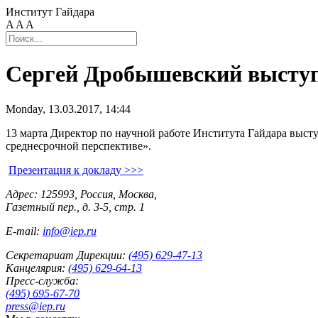
Институт Гайдара
A
A
A
Сергей Дробышевский выступ
Monday, 13.03.2017, 14:44
13 марта Директор по научной работе Института Гайдара выст
среднесрочной перспективе».
Презентация к докладу >>>
Адрес: 125993, Россия, Москва,
Газетный пер., д. 3-5, стр. 1
E-mail:
info@iep.ru
Секретариат Дирекции:
(495) 629-47-13
Канцелярия:
(495) 629-64-13
Пресс-служба:
(495) 695-67-70
press@iep.ru