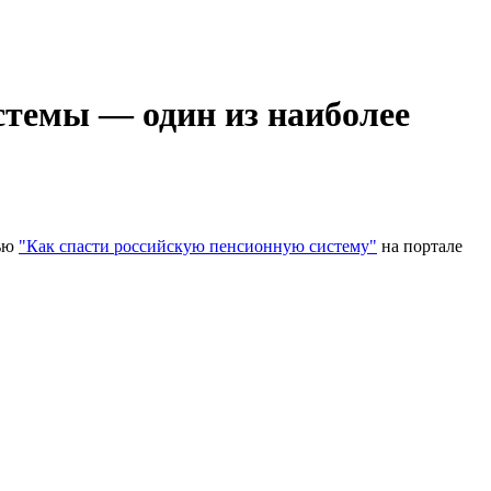
стемы — один из наиболее
тью
"Как спасти российскую пенсионную систему"
на портале