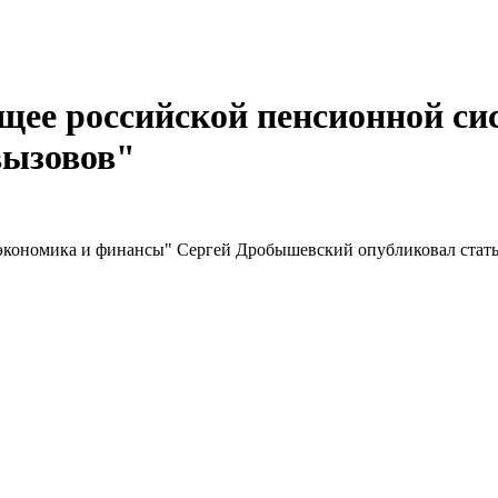
ее российской пенсионной си
вызовов"
роэкономика и финансы" Сергей Дробышевский опубликовал ста