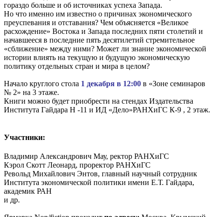
гораздо больше и об источниках успеха Запада.
Но что именно им известно о причинах экономического
преуспевания и отставания? Чем объясняется «Великое
расхождение» Востока и Запада последних пяти столетий и
начавшееся в последние пять десятилетий стремительное
«сближение» между ними? Может ли знание экономической
истории влиять на текущую и будущую экономическую
политику отдельных стран и мира в целом?
Начало круглого стола
1 декабря в 12:00
в «Зоне семинаров
№ 2» на 3 этаже.
Книги можно будет приобрести на стендах Издательства
Института Гайдара Н -11 и ИД «Дело»РАНХиГС К-9 , 2 этаж.
Участники:
Владимир Александрович Мау, ректор РАНХиГС
Кэрол Скотт Леонард, проректор РАНХиГС
Револьд Михайлович Энтов, главный научный сотрудник
Института экономической политики имени Е.Т. Гайдара,
академик РАН
и др.