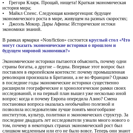
• Грегори Кларк. Прощай, нищета! Краткая экономическая
история мира;
• Майкл Спенс. Следующая конвергенция: будущее
экономического роста в мире, живущем на разных скоростях;
• Джоэль Мокир. Дары Афины: Исторические истоки
экономики знаний.
В рамках ярмарки «Non/fiction» состоится
круглый стол «Что
могут сказать экономические историки о прошлом и
будущем мировой экономики?»
Экономические историки пытаются объяснить, почему одни
страны богаты, а другие – бедны. Впервые этот вопрос был
поставлен в европейском контексте: почему промышленная
революция произошла в Британии, а не во Франции? Однако
в последние годы экономические историки существенно
расширили географические и хронологические рамки своих
исследований, и на первый план вышел уже несколько иной
вопрос: когда и почему Европа опередила Азию? Смена
постановки вопроса оказалась необычайно полезной и
позволила исследователям лучше понять многообразие
институтов, культур, политики и экономических структур. За
последние двадцать лет исследователи узнали много нового о
том, почему в некоторых странах экономический рост был
слишком медленным или его не было вовсе. Теперь они знают