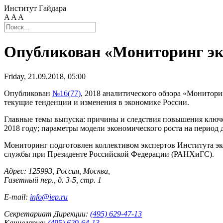
Институт Гайдара
A
A
A
Опубликован «Мониторинг эко
Friday, 21.09.2018, 05:00
Опубликован
№16(77)
, 2018 аналитического обзора «Монитор
текущие тенденции и изменения в экономике России.
Главные темы выпуска: причины и следствия повышения ключево
2018 году; параметры модели экономического роста на период д
Мониторинг подготовлен коллективом экспертов Института эко
службы при Президенте Российской Федерации (РАНХиГС).
Адрес: 125993, Россия, Москва,
Газетный пер., д. 3-5, стр. 1
E-mail:
info@iep.ru
Секретариат Дирекции:
(495) 629-47-13
Канцелярия:
(495) 629-64-13