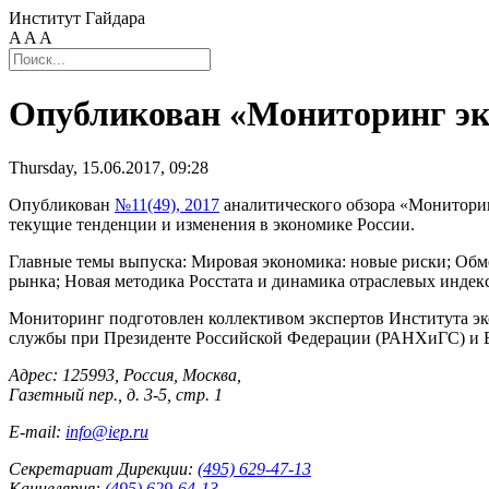
Институт Гайдара
A
A
A
Опубликован «Мониторинг эко
Thursday, 15.06.2017, 09:28
Опубликован
№11(49), 2017
аналитического обзора «Мониторин
текущие тенденции и изменения в экономике России.
Главные темы выпуска: Мировая экономика: новые риски; Обм
рынка; Новая методика Росстата и динамика отраслевых индек
Мониторинг подготовлен коллективом экспертов Института эко
службы при Президенте Российской Федерации (РАНХиГС) и 
Адрес: 125993, Россия, Москва,
Газетный пер., д. 3-5, стр. 1
E-mail:
info@iep.ru
Секретариат Дирекции:
(495) 629-47-13
Канцелярия:
(495) 629-64-13