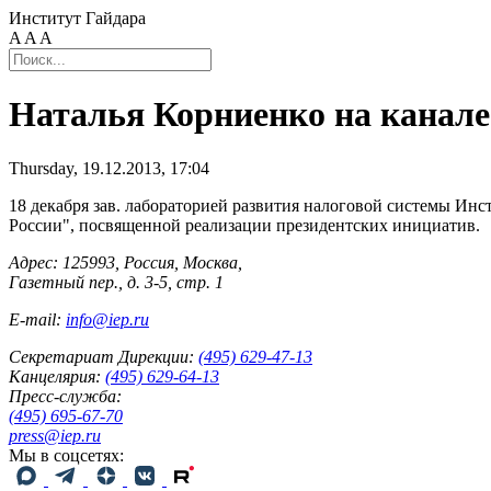
Институт Гайдара
A
A
A
Наталья Корниенко на канал
Thursday, 19.12.2013, 17:04
18 декабря зав. лабораторией развития налоговой системы Инс
России", посвященной реализации президентских инициатив.
Адрес: 125993, Россия, Москва,
Газетный пер., д. 3-5, стр. 1
E-mail:
info@iep.ru
Секретариат Дирекции:
(495) 629-47-13
Канцелярия:
(495) 629-64-13
Пресс-служба:
(495) 695-67-70
press@iep.ru
Мы в соцсетях: