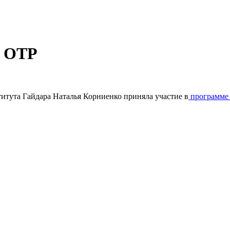
е ОТР
титута Гайдара Наталья Корниенко приняла участие в
программ