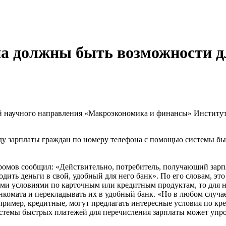
а должны быть возможности д
й научного направления «Макроэкономика и финансы» Институ
у зарплаты граждан по номеру телефона с помощью системы быс
мов сообщил: «Действительно, потребитель, получающий зарплату
одить деньги в свой, удобный для него банк». По его словам, эт
ми условиями по карточным или кредитным продуктам, то для не
мата и перекладывать их в удобный банк. «Но в любом случае, 
ример, кредитные, могут предлагать интересные условия по кре
стемы быстрых платежей для перечисления зарплаты может упро