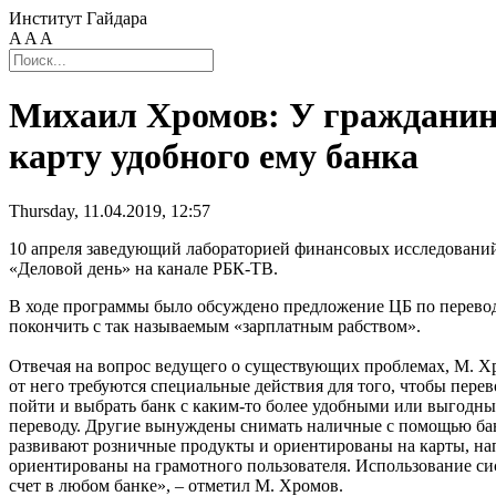
Институт Гайдара
A
A
A
Михаил Хромов: У гражданин
карту удобного ему банка
Thursday, 11.04.2019, 12:57
10 апреля заведующий лабораторией финансовых исследовани
«Деловой день» на канале РБК-ТВ.
В ходе программы было обсуждено предложение ЦБ по перевод
покончить с так называемым «зарплатным рабством».
Отвечая на вопрос ведущего о существующих проблемах, М. Хро
от него требуются специальные действия для того, чтобы перев
пойти и выбрать банк с каким-то более удобными или выгодны
переводу. Другие вынуждены снимать наличные с помощью банко
развивают розничные продукты и ориентированы на карты, нап
ориентированы на грамотного пользователя. Использование си
счет в любом банке», – отметил М. Хромов.