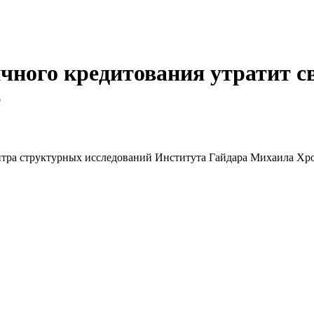
ного кредитования утратит св
е
нтра структурных исследований Института Гайдара Михаила Хр