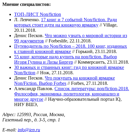
Мнение специалистов:
ТОП-ЛИСТ Non/fiction
Л. Левченко.
17 книг и 7 событий Non/fiction. Ради
которых стоит идти на книжную ярмарку
// Village,
20.11.2018.
Денис Песков.
Что можно узнать о мировой истории из
99 документов
// Forbeslife, 22.11.2018.
Путеводитель по Non/fiction – 2018. 100 книг, изданных
к главной книжной ярмарке
// Горький, 23.11.2018.
55 книг, которые надо купить на non/fiction. Выбор
Игоря Гулина и Лизы Биргер
// Коммерсантъ, 23.11.2018.
30 важных и странных книг: гид по книжной ярмарке
Non/fiction
// Нож, 27.11.2018.
Денис Песков.
Что покупать на книжной ярмарке
Non/Fiction. Выбор Forbes
// Forbes, 27.11.2018.
Александр Павлов.
Список литературы: non/fiction-2018.
Философия, экономика, политология, киноанализ и
многое другое
// Научно-образовательный портал IQ,
НИУ ВШЭ,
Адрес: 125993, Россия, Москва,
Газетный пер., д. 3-5, стр. 1
E-mail:
info@iep.ru