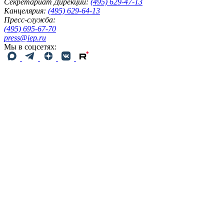
Секретариат Дирекции:
(495) 629-47-13
Канцелярия:
(495) 629-64-13
Пресс-служба:
(495) 695-67-70
press@iep.ru
Мы в соцсетях: