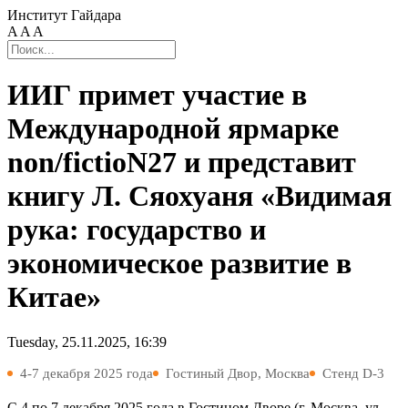
Институт Гайдара
A
A
A
ИИГ примет участие в
Международной ярмарке
non/fictioN27 и представит
книгу Л. Сяохуаня «Видимая
рука: государство и
экономическое развитие в
Китае»
Tuesday, 25.11.2025, 16:39
4-7 декабря 2025 года
Гостиный Двор, Москва
Стенд D-3
С 4 по 7 декабря 2025 года в Гостином Дворе (г. Москва, ул.