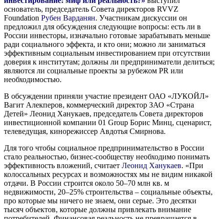
инвестирование: миф или реальность?»
выступил
основатель, председатель Совета директоров RVVZ
Foundation
Рубен Варданян
. Участникам дискуссии он
предложил для обсуждения следующие вопросы: есть ли в
России инвесторы, изначально готовые зарабатывать меньше
ради социального эффекта, и кто они; можно ли заниматься
эффективным социальным инвестированием при отсутствии
доверия к институтам; должны ли предприниматели делиться;
являются ли социальные проекты за рубежом PR или
необходимостью.
В обсуждении приняли участие президент ОАО «ЛУКОЙЛ»
Вагит Алекперов, коммерческий директор ЗАО «Страна
Детей» Леонид Ханукаев, председатель Совета директоров
инвестиционной компании 01 Group Борис Минц, сценарист,
телеведущая, кинорежиссер Авдотья Смирнова.
Для того чтобы социальное предпринимательство в России
стало реальностью, бизнес-сообществу необходимо понимать
эффективность вложений, считает
Леонид Ханукаев
. «При
колоссальных ресурсах и возможностях мы не видим никакой
отдачи. В России строится около 50–70 млн кв. м
недвижимости, 20–25% строительства – социальные объекты,
про которые мы ничего не знаем, они серые. Это десятки
тысяч объектов, которые должны привлекать внимание
потребителей. Финансовая реальность не превращается в