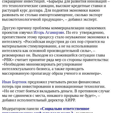
сокращение инвестиций. «Барьеры для развития инноваций –
это технологические санкции, высокие кредитные ставки и
растущий курс доллара. Для поднятия экономики важно
развивать не столько импортозамещение, сколько экспорт
высокотехнологичной продукции», – добавил эксперт.
Другую причину проблемы коммерциализации наукоемких
проектов озвучил
Игорь Агамирзян
. По его утверждению,
препятствием этому процессу стало неуважение экономики к
интеллекту. «Российская индустрия до сих пор строится на
материальном стимулировании, а не на использовании
интеллекта как основной производительной силы», –
резюмировал он. Выходом из сложившейся ситуации глава
«РВК» считает принятие ряда мер со стороны правительства:
«Необходимо минимизировать регулирование
интеллектуального бизнеса, а также проводить
массированную пропаганду образа ученого и инженера».
Иван Бортник
предложил учитывать риски финансовых
потерь при инвестировании в инновационные технологии.
«Но не стоит бояться вкладывать деньги. В противном случае
мы не сдвинемся с места, никакого прорыва не будет», –
добавил исполнительный директор АИРР.
Модератором панели
«Социально ответственное