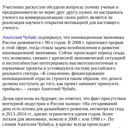
Участники дискуссии обсудили вопросы: почему ученые и
предприниматели не верят друг другу, нужно ли настраивать
ученого на коммерциализацию своих работ, является ли
реализация научного открытия мотивацией для настоящего
ученого.
Анатолий Чубайс
подчеркнул, что инновационная экономика
России развивается с 90-х годов. В 2008 г. произошел прорыв
в этой сфере, тогда стояла задача возобновления и развития
инновационной экономики. Сейчас происходит период спада,
что, возможно, связано с кризисной экономической ситуацией
и неспособностью интегрировать высокотехнологичные и
наукоемкие проекты в устоявшуюся систему российского
реального сектора. «К сожалению, финансирование
инновационной отрасли строится таким образом, что деньги
должны поступать до того, как проект начинает приносить
прибыль», – сказал Анатолий Чубайс.
Делая прогнозы на будущее, он отметил, что факт присутствия
венчурной индустрии в России налицо: «На сегодняшний
день есть основа для дальнейшего развития, несмотря на спад
в 2013–2014 гг., кризис ограничится одним годом, более
легким для экономики, нежели в 2008 г. или 1998 г.». По
словам Анатолия Чубайса, в кризис всегда происходит