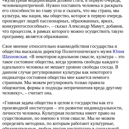
«Культурная модернизация должна стать, в первую очередь,
человекоцентричной. Нужно поставить человека и раскрыть
его способности во главу угла и сказать, что мы страна, мы
культура, мы нация, мы общество, которое в первую очередь
производит людей пассионарных, образованных, ярких,
конкурентоспособных», – сказал Александр Мамут, добавив,
что процессом, в рамках которого можно осуществить такую
программу, является образование.
Свое мнение относительно взаимодействия государства и
общества высказала директор Политехнического музея
Юлия
Шахновская
. «В некотором идеальном смысле, культура – это
такое состояние общества, когда уровень свободы каждого
идеального человека не мешает уровню свободы соседа. В
данном случае регулирование культуры как некоторого
индикатора состояния общества мне кажется немного
странным. Мы можем регулировать только правила
общежития, формы и подходы непричинения вреда другому
человеку», – считает она.
«Главная задача общества в целом и государства как его
производной институции – это развитие индивидуальности,
личности человека. Культурная политика имеет право на
существование, но именно в этом смысле. Мы не можем
определять методики, по которым работают культурные,
образовательные, любые другие институции в социальной