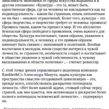
зависимость экономики от сферы искусства выражена и в
другом отношении: «Культура – это та, может быть,
единственная сфера, где на человека не накладывается как на
индивидуальность – каким бы странным, иным, непонятным
он ни был – никаких ограничений. Более того, культура – это
сфера творчества, и творчество требует от человека: проявись!
Проявись таким, каким ты пришел в мир. И это абсолютно
безопасная сфера свободного проявления, очень важного для
общества. Культура воспитывает, таким образом, уважение к
индивидуальности, к человеку, а это прямым образом
начинает быть связано с экономикой и политикой. Вообще
воспитание в молодом, юном существе интереса к чужой
личности, ее странности, необычности создает и воспитывает
в обществе уважение к чужой собственности, к чужому
высказыванию в области политики» , – считает режиссер.
С этой точки зрения управляющего акционера компании
Rambler&Co
Александра Мамута
, задача культуры как
пространства смыслов сегодняшней цивилизации – это,
прежде всего, способствовать раскрытию потенциала
личности. «Нет более важной задачи, стоящей сейчас перед
страной, как мне кажется, чем активизация и раскрытие более
полного потенциала человеческой личности», – подчеркнул
он.