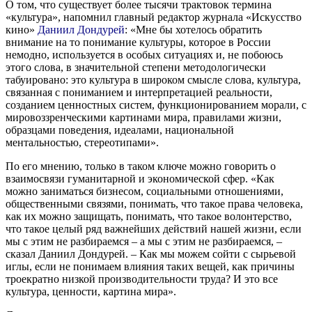
О том, что существует более тысячи трактовок термина
«культура», напомнил главный редактор журнала «Искусство
кино»
Даниил Дондурей
: «Мне бы хотелось обратить
внимание на то понимание культуры, которое в России
немодно, используется в особых ситуациях и, не побоюсь
этого слова, в значительной степени методологически
табуировано: это культура в широком смысле слова, культура,
связанная с пониманием и интерпретацией реальности,
созданием ценностных систем, функционированием морали, с
мировоззренческими картинами мира, правилами жизни,
образцами поведения, идеалами, национальной
ментальностью, стереотипами».
По его мнению, только в таком ключе можно говорить о
взаимосвязи гуманитарной и экономической сфер. «Как
можно заниматься бизнесом, социальными отношениями,
общественными связями, понимать, что такое права человека,
как их можно защищать, понимать, что такое волонтерство,
что такое целый ряд важнейших действий нашей жизни, если
мы с этим не разбираемся – а мы с этим не разбираемся, –
сказал Даниил Дондурей. – Как мы можем сойти с сырьевой
иглы, если не понимаем влияния таких вещей, как причины
троекратно низкой производительности труда? И это все
культура, ценности, картина мира».