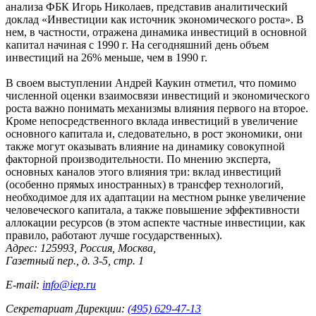
анализа ФБК Игорь Николаев, представив аналитический
доклад «Инвестиции как источник экономического роста». В
нем, в частности, отражена динамика инвестиций в основной
капитал начиная с 1990 г. На сегодняшний день объем
инвестиций на 26% меньше, чем в 1990 г.
В своем выступлении Андрей Каукин отметил, что помимо
численной оценки взаимосвязи инвестиций и экономического
роста важно понимать механизмы влияния первого на второе.
Кроме непосредственного вклада инвестиций в увеличение
основного капитала и, следовательно, в рост экономики, они
также могут оказывать влияние на динамику совокупной
факторной производительности. По мнению эксперта,
основных каналов этого влияния три: вклад инвестиций
(особенно прямых иностранных) в трансфер технологий,
необходимое для их адаптации на местном рынке увеличение
человеческого капитала, а также повышение эффективности
аллокации ресурсов (в этом аспекте частные инвестиции, как
правило, работают лучше государственных).
Адрес: 125993, Россия, Москва,
Газетный пер., д. 3-5, стр. 1
E-mail:
info@iep.ru
Секретариат Дирекции:
(495) 629-47-13