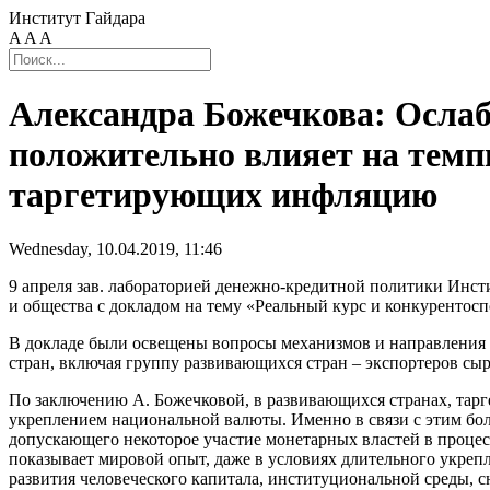
Институт Гайдара
A
A
A
Александра Божечкова: Осла
положительно влияет на темп
таргетирующих инфляцию
Wednesday, 10.04.2019, 11:46
9 апреля зав. лабораторией денежно-кредитной политики Инст
и общества с докладом на тему «Реальный курс и конкурентос
В докладе были освещены вопросы механизмов и направления в
стран, включая группу развивающихся стран – экспортеров с
По заключению А. Божечковой, в развивающихся странах, тарг
укреплением национальной валюты. Именно в связи с этим бо
допускающего некоторое участие монетарных властей в процесс
показывает мировой опыт, даже в условиях длительного укре
развития человеческого капитала, институциональной среды,