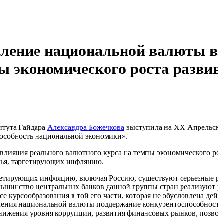
бление национальной валюты 
ы экономического роста разви
итута Гайдара
Александра Божечкова
выступила на ХХ Апрельс
пособность национальной экономики».
лияния реального валютного курса на темпы экономического ро
ырья, таргетирующих инфляцию.
етирующих инфляцию, включая Россию, существуют серьезные ри
льшинство центральных банков данной группы стран реализуют
е курсообразования в той его части, которая не обусловлена де
пления национальной валюты поддержание конкурентоспособност
 снижения уровня коррупции, развития финансовых рынков, поз