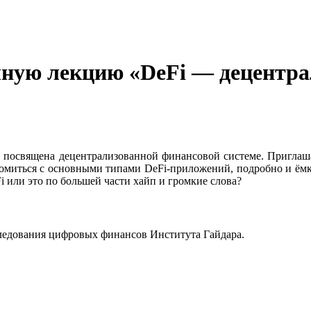
чную лекцию «DeFi — децентра
 посвящена децентрализованной финансовой системе. Приглаша
комиться с основными типами DeFi-приложений, подробно и ёмко
Fi или это по большей части хайп и громкие слова?
следования цифровых финансов Института Гайдара.