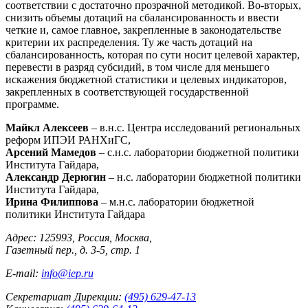
соответствии с достаточно прозрачной методикой. Во-вторых,
снизить объемы дотаций на сбалансированность и ввести
четкие и, самое главное, закрепленные в законодательстве
критерии их распределения. Ту же часть дотаций на
сбалансированность, которая по сути носит целевой характер,
перевести в разряд субсидий, в том числе для меньшего
искажения бюджетной статистики и целевых индикаторов,
закрепленных в соответствующей государственной
программе.
Майкл Алексеев
– в.н.с. Центра исследований региональных
реформ ИПЭИ РАНХиГС,
Арсений Мамедов
– с.н.с. лаборатории бюджетной политики
Института Гайдара,
Александр Дерюгин
– н.с. лаборатории бюджетной политики
Института Гайдара,
Ирина Филиппова
– м.н.с. лаборатории бюджетной
политики Института Гайдара
Адрес: 125993, Россия, Москва,
Газетный пер., д. 3-5, стр. 1
E-mail:
info@iep.ru
Секретариат Дирекции:
(495) 629-47-13