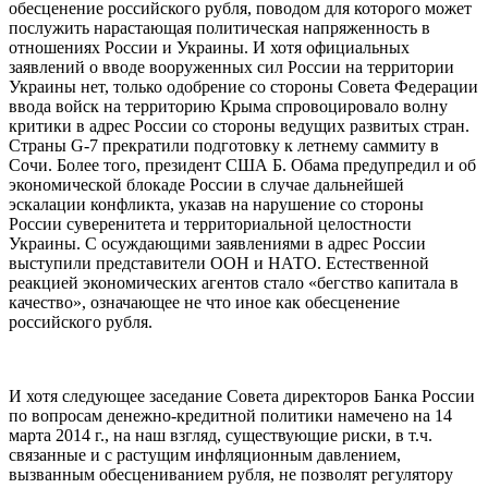
обесценение российского рубля, поводом для которого может
послужить нарастающая политическая напряженность в
отношениях России и Украины. И хотя официальных
заявлений о вводе вооруженных сил России на территории
Украины нет, только одобрение со стороны Совета Федерации
ввода войск на территорию Крыма спровоцировало волну
критики в адрес России со стороны ведущих развитых стран.
Страны G-7 прекратили подготовку к летнему саммиту в
Сочи. Более того, президент США Б. Обама предупредил и об
экономической блокаде России в случае дальнейшей
эскалации конфликта, указав на нарушение со стороны
России суверенитета и территориальной целостности
Украины. С осуждающими заявлениями в адрес России
выступили представители ООН и НАТО. Естественной
реакцией экономических агентов стало «бегство капитала в
качество», означающее не что иное как обесценение
российского рубля.
И хотя следующее заседание Совета директоров Банка России
по вопросам денежно-кредитной политики намечено на 14
марта 2014 г., на наш взгляд, существующие риски, в т.ч.
связанные и с растущим инфляционным давлением,
вызванным обесцениванием рубля, не позволят регулятору