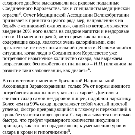
сахарного диабета высказывали как рядовые подданные
Соединенного Королевства, так и специалисты медицинской
3
отрасли
. Отчет Медицинской Ассоциации Великобритании
призывает к принятию целого ряда мер, направленных на
борьбу с «эпидемией ожирения», одной из которых является
введение 20%-ного налога на сладкие напитки и нездоровые
снэки. По мнению врачей, «в то время как напитки,
содержащие сахар, являются очень калорийными, они
практически не несут питательной ценности. В сложившийся
ситуации, когда люди в Соединенном Королевстве уже
потребляют избыточное количество сахара, мы выражаем
возрастающее беспокойство их (напитков –
Н.П.
) влиянием на
4
развитие таких заболеваний, как диабет»
.
В соответствии с мнением британской Национальной
Ассоциации Здравоохранения, только 5% от нормы дневного
5
потребления должны поступать от сахаров
. Диетологи
считают сахар самой нездоровой пищей, подобной наркотику.
Более чем на 99% сахар представляет собой чистый простой
углевод, быстро превращающийся в глюкозу и переходящий в
кровь без участия пищеварения. Сахар всасывается настолько
быстро, что требует чрезмерного количества инсулина и
приводит, как это ни парадоксально, к уменьшению уровня
6
сахара в крови и гипогликемии
.