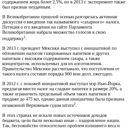
содержанием жира более 2,5%, но в 2013 г. эксперимент также
был признан неудачным.
В Великобритании прошлой осенью разгорелась активная
дискуссия о введении так называемого «сахарного» налога.
Петиция о его введении на сайте Парламента
Великобритании набрала множество голосов в свою
1
поддержку
.
В 2013 г. президент Мексики выступил с инициативой по
обложению налогом газированных напитков и других
напитков с высоким содержанием сахара, а также
концентратов, используемых для их изготовления.
Правительство Мексики рассчитывало, что поступления от
такого налога составят порядка 900 млн долл. ежегодно.
В 2012 г. с похожей инициативой выступал мэр Нью-Йорка,
предлагая ввести налог на сладкие напитки в размере 20%, а
также ограничить предельный объем таких напитков в
продаже до 475 мл, однако данная инициатива была признана
2
незаконной Верховным судом штата
.
В этих странах не искали новых источников доходов
бюджета, цели были несколько иные – оздоровление нации.
Так, беспокойство относительно проблем излишнего веса и