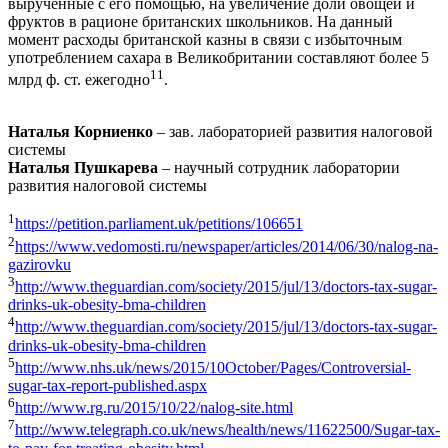
вырученные с его помощью, на увеличение доли овощей и
фруктов в рационе британских школьников. На данный
момент расходы британской казны в связи с избыточным
употреблением сахара в Великобритании составляют более 5
11
млрд ф. ст. ежегодно
.
Наталья Корниенко
– зав. лабораторией развития налоговой
системы
Наталья Пушкарева
– научный сотрудник лаборатории
развития налоговой системы
1
https://petition.parliament.uk/petitions/106651
2
https://www.vedomosti.ru/newspaper/articles/2014/06/30/nalog-na-
gazirovku
3
http://www.theguardian.com/society/2015/jul/13/doctors-tax-sugar-
drinks-uk-obesity-bma-children
4
http://www.theguardian.com/society/2015/jul/13/doctors-tax-sugar-
drinks-uk-obesity-bma-children
5
http://www.nhs.uk/news/2015/10October/Pages/Controversial-
sugar-tax-report-published.aspx
6
http://www.rg.ru/2015/10/22/nalog-site.html
7
http://www.telegraph.co.uk/news/health/news/11622500/Sugar-tax-