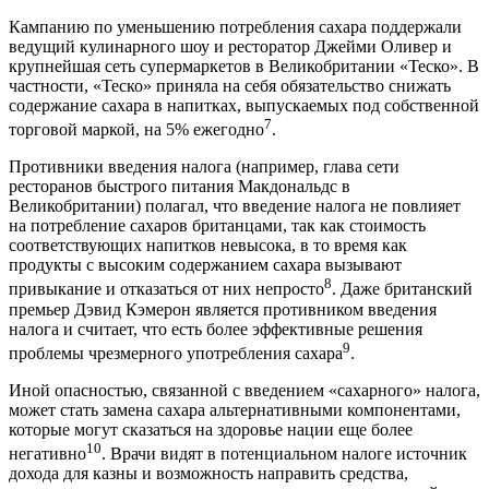
Кампанию по уменьшению потребления сахара поддержали
ведущий кулинарного шоу и ресторатор Джейми Оливер и
крупнейшая сеть супермаркетов в Великобритании «Теско». В
частности, «Теско» приняла на себя обязательство снижать
содержание сахара в напитках, выпускаемых под собственной
7
торговой маркой, на 5% ежегодно
.
Противники введения налога (например, глава сети
ресторанов быстрого питания Макдональдс в
Великобритании) полагал, что введение налога не повлияет
на потребление сахаров британцами, так как стоимость
соответствующих напитков невысока, в то время как
продукты с высоким содержанием сахара вызывают
8
привыкание и отказаться от них непросто
. Даже британский
премьер Дэвид Кэмерон является противником введения
налога и считает, что есть более эффективные решения
9
проблемы чрезмерного употребления сахара
.
Иной опасностью, связанной с введением «сахарного» налога,
может стать замена сахара альтернативными компонентами,
которые могут сказаться на здоровье нации еще более
10
негативно
. Врачи видят в потенциальном налоге источник
дохода для казны и возможность направить средства,